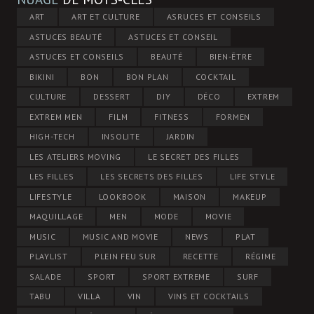
ART
ART ET CULTURE
ASRUCES ET CONSEILS
ASTUCES BEAUTÉ
ASTUCES ET CONSEIL
ASTUCES ET CONSEILS
BEAUTÉ
BIEN-ÊTRE
BIKINI
BON
BON PLAN
COCKTAIL
CULTURE
DESSERT
DIY
DÉCO
EXTREM
EXTREM MEN
FILM
FITNESS
FORMEN
HIGH-TECH
INSOLITE
JARDIN
LES ATELIERS MOVING
LE SECRET DES FILLES
LES FILLES
LES SECRETS DES FILLES
LIFE STYLE
LIFESTYLE
LOOKBOOK
MAISON
MAKEUP
MAQUILLAGE
MEN
MODE
MOVIE
MUSIC
MUSIC AND MOVIE
NEWS
PLAT
PLAYLIST
PLEIN FEU SUR
RECETTE
RÉGIME
SALADE
SPORT
SPORT EXTREME
SURF
TABU
VILLA
VIN
VINS ET COCKTAILS