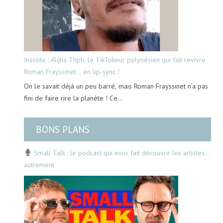
Insolite : Alijha Thph, le TikTokeur polynésien qui fait revivre
Roman Frayssinet… en lip-sync !
On le savait déjà un peu barré, mais Roman Frayssinet n’a pas
fini de faire rire la planète ! Ce…
BONS PLANS
Small Talk : le podcast qui nous fait découvrir les artistes…
autrement