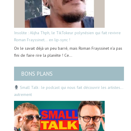
Insolite : Alijha Thph, le TikTokeur polynésien qui fait revivre
Roman Frayssinet… en lip-sync !
On le savait déjà un peu barré, mais Roman Frayssinet n’a pas
fini de faire rire la planète ! Ce…
BONS PLANS
Small Talk : le podcast qui nous fait découvrir les artistes…
autrement