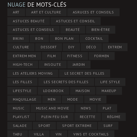
NUAGE
DE MOTS-CLÉS
ART
ART ET CULTURE
ASRUCES ET CONSEILS
ASTUCES BEAUTÉ
ASTUCES ET CONSEIL
ASTUCES ET CONSEILS
BEAUTÉ
BIEN-ÊTRE
BIKINI
BON
BON PLAN
COCKTAIL
CULTURE
DESSERT
DIY
DÉCO
EXTREM
EXTREM MEN
FILM
FITNESS
FORMEN
HIGH-TECH
INSOLITE
JARDIN
LES ATELIERS MOVING
LE SECRET DES FILLES
LES FILLES
LES SECRETS DES FILLES
LIFE STYLE
LIFESTYLE
LOOKBOOK
MAISON
MAKEUP
MAQUILLAGE
MEN
MODE
MOVIE
MUSIC
MUSIC AND MOVIE
NEWS
PLAT
PLAYLIST
PLEIN FEU SUR
RECETTE
RÉGIME
SALADE
SPORT
SPORT EXTREME
SURF
TABU
VILLA
VIN
VINS ET COCKTAILS