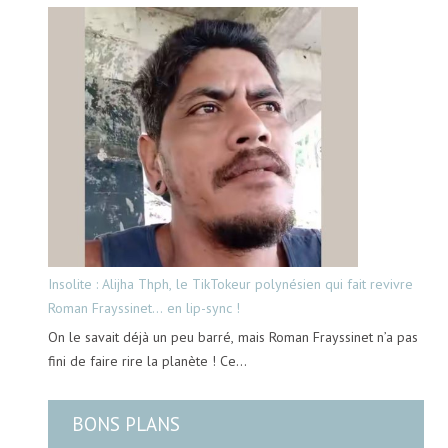
Insolite : Alijha Thph, le TikTokeur polynésien qui fait revivre
Roman Frayssinet… en lip-sync !
On le savait déjà un peu barré, mais Roman Frayssinet n’a pas
fini de faire rire la planète ! Ce…
BONS PLANS