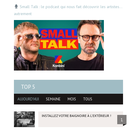
Small Talk : le podcast qui nous fait découvrir les artistes…
autrement
TOP 5
AUJOURD'HUI
SEMAINE
MOIS
TOUS
INSTALLEZ VOTRE BAIGNOIRE À L'EXTÉRIEUR !
1