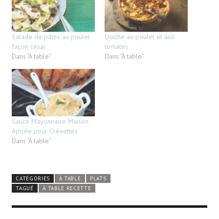
Salade de pâtes au poulet
Quiche au poulet et aux
façon césar
tomates
Dans "À table"
Dans "À table"
Sauce Mayonnaise Maison
épicée pour Crevettes
Dans "À table"
CATÉGORIES
À TABLE
PLATS
TAGUÉ
À TABLE RECETTE