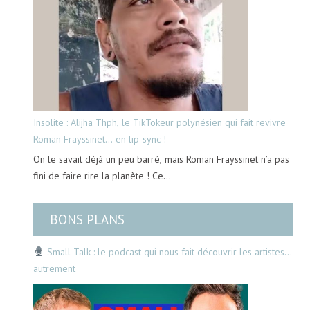
Insolite : Alijha Thph, le TikTokeur polynésien qui fait revivre
Roman Frayssinet… en lip-sync !
On le savait déjà un peu barré, mais Roman Frayssinet n’a pas
fini de faire rire la planète ! Ce…
BONS PLANS
Small Talk : le podcast qui nous fait découvrir les artistes…
autrement