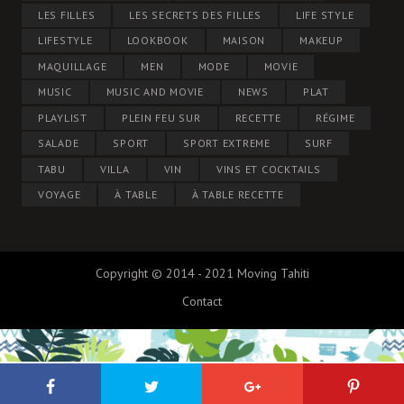
LES FILLES
LES SECRETS DES FILLES
LIFE STYLE
LIFESTYLE
LOOKBOOK
MAISON
MAKEUP
MAQUILLAGE
MEN
MODE
MOVIE
MUSIC
MUSIC AND MOVIE
NEWS
PLAT
PLAYLIST
PLEIN FEU SUR
RECETTE
RÉGIME
SALADE
SPORT
SPORT EXTREME
SURF
TABU
VILLA
VIN
VINS ET COCKTAILS
VOYAGE
À TABLE
À TABLE RECETTE
Copyright © 2014 - 2021 Moving Tahiti
Contact