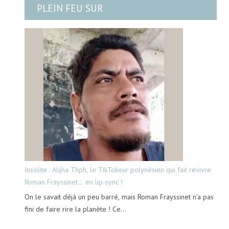
PLEIN FEU SUR
Insolite : Alijha Thph, le TikTokeur polynésien qui fait revivre
Roman Frayssinet… en lip-sync !
On le savait déjà un peu barré, mais Roman Frayssinet n’a pas
fini de faire rire la planète ! Ce…