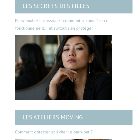
LES SECRETS DES FILLES
Personnalité narcissique : comment reconnaître ce
fonctionnement… et surtout s’en protéger ?
LES ATELIERS MOVING
Comment détecter et éviter le burn-out ?