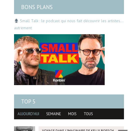
BONS PLANS
Small Talk : le podcast qui nous fait découvrir les artistes…
autrement
TOP 5
AUJOURD'HUI
SEMAINE
MOIS
TOUS
VOYAGE DANS L’IMAGINAIRE DE KELLY BOESCH,