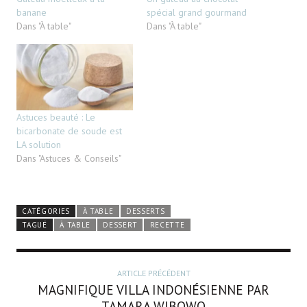
banane
spécial grand gourmand
Dans "À table"
Dans "À table"
Astuces beauté : Le
bicarbonate de soude est
LA solution
Dans "Astuces & Conseils"
CATÉGORIES
À TABLE
DESSERTS
TAGUÉ
À TABLE
DESSERT
RECETTE
ARTICLE PRÉCÉDENT
MAGNIFIQUE VILLA INDONÉSIENNE PAR
TAMARA WIBOWO