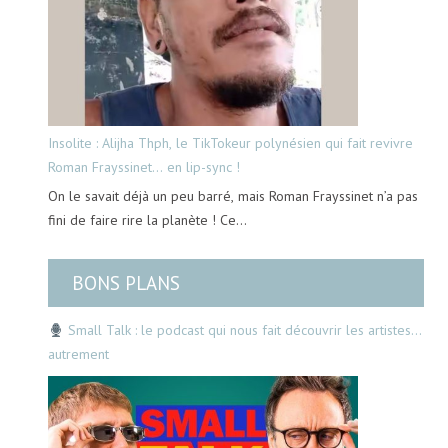
Insolite : Alijha Thph, le TikTokeur polynésien qui fait revivre
Roman Frayssinet… en lip-sync !
On le savait déjà un peu barré, mais Roman Frayssinet n’a pas
fini de faire rire la planète ! Ce…
BONS PLANS
Small Talk : le podcast qui nous fait découvrir les artistes…
autrement