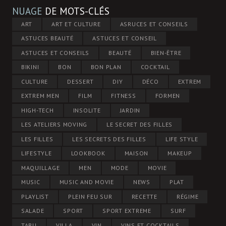
NUAGE
DE MOTS-CLÉS
ART
ART ET CULTURE
ASRUCES ET CONSEILS
ASTUCES BEAUTÉ
ASTUCES ET CONSEIL
ASTUCES ET CONSEILS
BEAUTÉ
BIEN-ÊTRE
BIKINI
BON
BON PLAN
COCKTAIL
CULTURE
DESSERT
DIY
DÉCO
EXTREM
EXTREM MEN
FILM
FITNESS
FORMEN
HIGH-TECH
INSOLITE
JARDIN
LES ATELIERS MOVING
LE SECRET DES FILLES
LES FILLES
LES SECRETS DES FILLES
LIFE STYLE
LIFESTYLE
LOOKBOOK
MAISON
MAKEUP
MAQUILLAGE
MEN
MODE
MOVIE
MUSIC
MUSIC AND MOVIE
NEWS
PLAT
PLAYLIST
PLEIN FEU SUR
RECETTE
RÉGIME
SALADE
SPORT
SPORT EXTREME
SURF
TABU
VILLA
VIN
VINS ET COCKTAILS