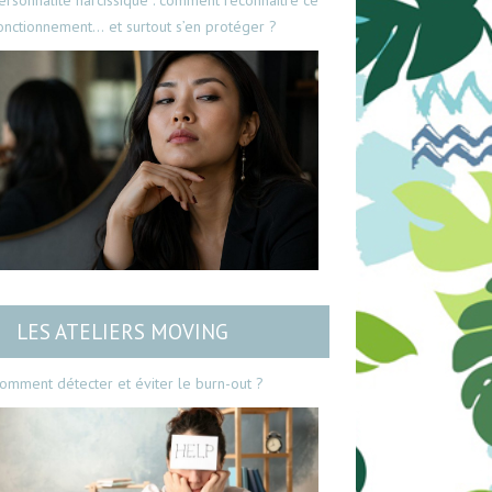
ersonnalité narcissique : comment reconnaître ce
onctionnement… et surtout s’en protéger ?
LES ATELIERS MOVING
omment détecter et éviter le burn-out ?