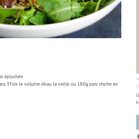
is épluchée
I
ans 3fois le volume d’eau la veille ou 180g pois chiche en
f
O
F