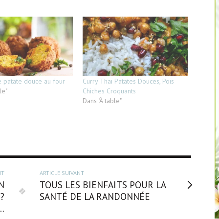
e patate douce au four
Curry Thaï Patates Douces, Pois
le"
Chiches Croquants
Dans "À table"
NT
ARTICLE SUIVANT
N
TOUS LES BIENFAITS POUR LA
?
SANTÉ DE LA RANDONNÉE
…