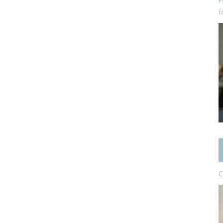
P
f
C