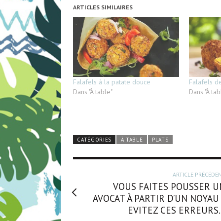
ARTICLES SIMILAIRES
Falafels à la patate douce
Falafels d
Dans "À table"
Dans "À tab
CATÉGORIES
À TABLE
PLATS
ARTICLE PRÉCÉDE
VOUS FAITES POUSSER U
AVOCAT À PARTIR D’UN NOYAU 
EVITEZ CES ERREURS