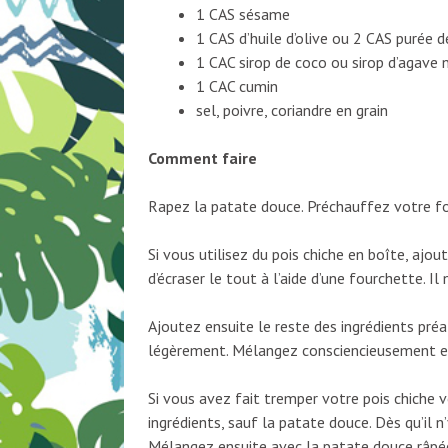
1 CAS sésame
1 CAS d’huile d’olive ou 2 CAS purée 
1 CAC sirop de coco ou sirop d’agav
1 CAC cumin
sel, poivre, coriandre en grain
Comment faire
Rapez la patate douce. Préchauffez votre fo
Si vous utilisez du pois chiche en boîte, ajo
d’écraser le tout à l’aide d’une fourchette. Il
Ajoutez ensuite le reste des ingrédients pr
légèrement. Mélangez consciencieusement en
Si vous avez fait tremper votre pois chiche v
ingrédients, sauf la patate douce. Dès qu’il n’
Mélangez ensuite avec la patate douce râpé