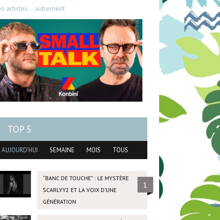
es artistes… autrement
TOP 5
AUJOURD'HUI
SEMAINE
MOIS
TOUS
“BANC DE TOUCHE” : LE MYSTÈRE
1
SCARLYY2 ET LA VOIX D’UNE
GÉNÉRATION