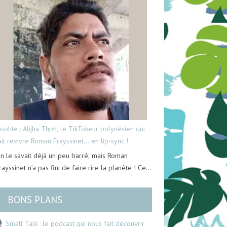
nsolite : Alijha Thph, le TikTokeur polynésien qui
ait revivre Roman Frayssinet… en lip-sync !
n le savait déjà un peu barré, mais Roman
rayssinet n’a pas fini de faire rire la planète ! Ce…
BONS PLANS
Small Talk : le podcast qui nous fait découvrir