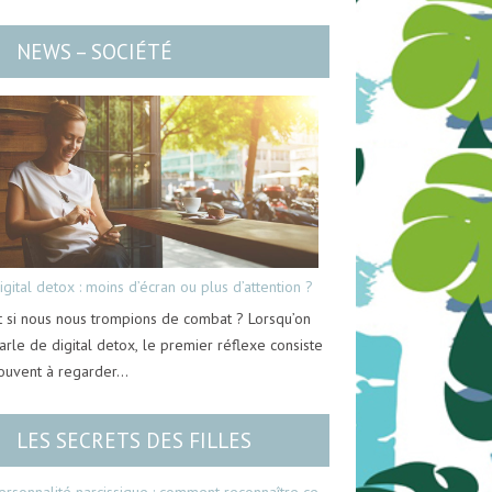
NEWS – SOCIÉTÉ
igital detox : moins d’écran ou plus d’attention ?
t si nous nous trompions de combat ? Lorsqu’on
arle de digital detox, le premier réflexe consiste
ouvent à regarder…
LES SECRETS DES FILLES