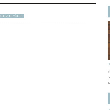
OUTEZ LE VÔTRE
D
E
p
s