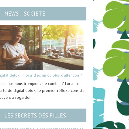
NEWS – SOCIÉTÉ
igital detox : moins d’écran ou plus d’attention ?
t si nous nous trompions de combat ? Lorsqu’on
arle de digital detox, le premier réflexe consiste
ouvent à regarder…
LES SECRETS DES FILLES