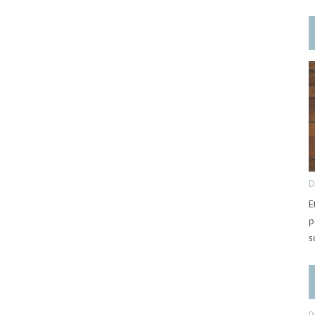
D
E
p
s