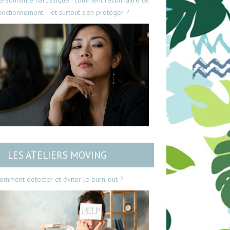
ersonnalité narcissique : comment reconnaître ce
onctionnement… et surtout s’en protéger ?
LES ATELIERS MOVING
omment détecter et éviter le burn-out ?