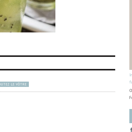
I
f
OUTEZ LE VÔTRE
O
F