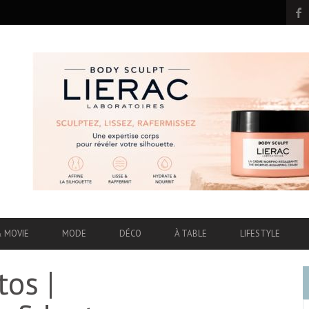
& MOVIE
MODE
DÉCO
À TABLE
LIFESTYLE
os |