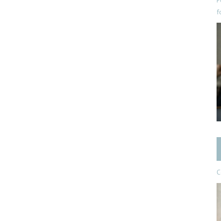
P
f
C