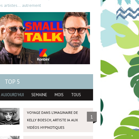
es artistes… autrement
TOP 5
AUJOURD'HUI
SEMAINE
MOIS
TOUS
VOYAGE DANS L’IMAGINAIRE DE
1
KELLY BOESCH, ARTISTE IA AUX
VIDÉOS HYPNOTIQUES