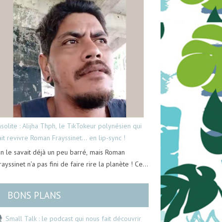
nsolite : Alijha Thph, le TikTokeur polynésien qui
ait revivre Roman Frayssinet… en lip-sync !
n le savait déjà un peu barré, mais Roman
rayssinet n’a pas fini de faire rire la planète ! Ce…
BONS PLANS
Small Talk : le podcast qui nous fait découvrir