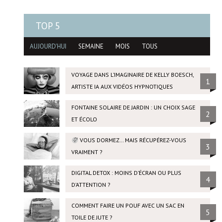
TOP 5
AUJOURD'HUI
SEMAINE
MOIS
TOUS
VOYAGE DANS L’IMAGINAIRE DE KELLY BOESCH,
1
ARTISTE IA AUX VIDÉOS HYPNOTIQUES
FONTAINE SOLAIRE DE JARDIN : UN CHOIX SAGE
2
ET ÉCOLO
VOUS DORMEZ… MAIS RÉCUPÉREZ-VOUS
3
VRAIMENT ?
DIGITAL DETOX : MOINS D’ÉCRAN OU PLUS
4
D’ATTENTION ?
COMMENT FAIRE UN POUF AVEC UN SAC EN
5
TOILE DE JUTE ?