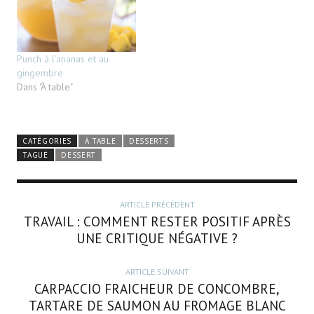
Punch à l’ananas et au
gingembre
Dans "À table"
CATÉGORIES
À TABLE
DESSERTS
TAGUÉ
DESSERT
ARTICLE PRÉCÉDENT
TRAVAIL : COMMENT RESTER POSITIF APRÈS
UNE CRITIQUE NÉGATIVE ?
ARTICLE SUIVANT
CARPACCIO FRAICHEUR DE CONCOMBRE,
TARTARE DE SAUMON AU FROMAGE BLANC