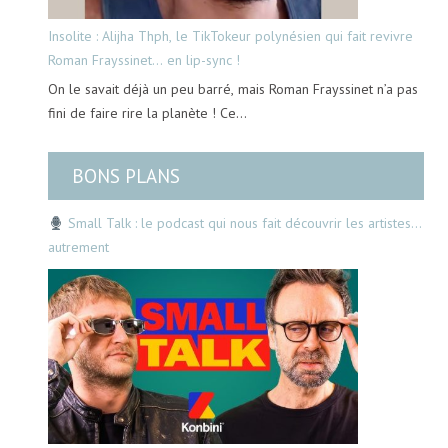
Insolite : Alijha Thph, le TikTokeur polynésien qui fait revivre
Roman Frayssinet… en lip-sync !
On le savait déjà un peu barré, mais Roman Frayssinet n’a pas
fini de faire rire la planète ! Ce…
BONS PLANS
Small Talk : le podcast qui nous fait découvrir les artistes…
autrement