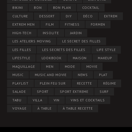
BIKINI
BON
BON PLAN
COCKTAIL
CULTURE
DESSERT
DIY
DÉCO
EXTREM
EXTREM MEN
FILM
FITNESS
FORMEN
HIGH-TECH
INSOLITE
JARDIN
LES ATELIERS MOVING
LE SECRET DES FILLES
LES FILLES
LES SECRETS DES FILLES
LIFE STYLE
LIFESTYLE
LOOKBOOK
MAISON
MAKEUP
MAQUILLAGE
MEN
MODE
MOVIE
MUSIC
MUSIC AND MOVIE
NEWS
PLAT
PLAYLIST
PLEIN FEU SUR
RECETTE
RÉGIME
SALADE
SPORT
SPORT EXTREME
SURF
TABU
VILLA
VIN
VINS ET COCKTAILS
VOYAGE
À TABLE
À TABLE RECETTE