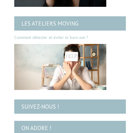
LES ATELIERS MOVING
Comment détecter et éviter le burn-out ?
SUIVEZ-NOUS !
ON ADORE !