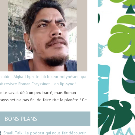
nsolite : Alijha Thph, le TikTokeur polynésien qui
ait revivre Roman Frayssinet… en lip-sync !
n le savait déjà un peu barré, mais Roman
rayssinet n’a pas fini de faire rire la planète ! Ce…
BONS PLANS
Small Talk : le podcast qui nous fait découvrir