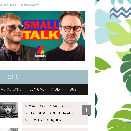
es artistes… autrement
TOP 5
AUJOURD'HUI
SEMAINE
MOIS
TOUS
VOYAGE DANS L’IMAGINAIRE DE
1
KELLY BOESCH, ARTISTE IA AUX
VIDÉOS HYPNOTIQUES