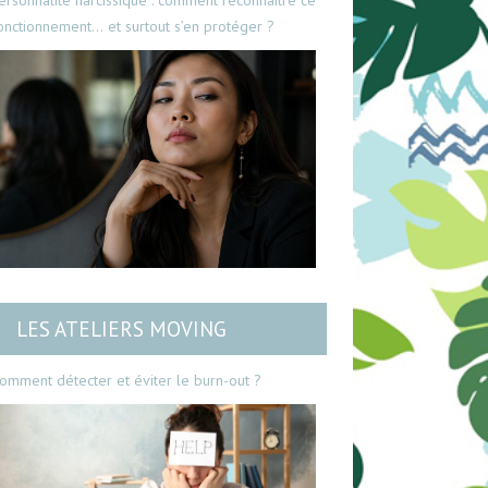
ersonnalité narcissique : comment reconnaître ce
onctionnement… et surtout s’en protéger ?
LES ATELIERS MOVING
omment détecter et éviter le burn-out ?