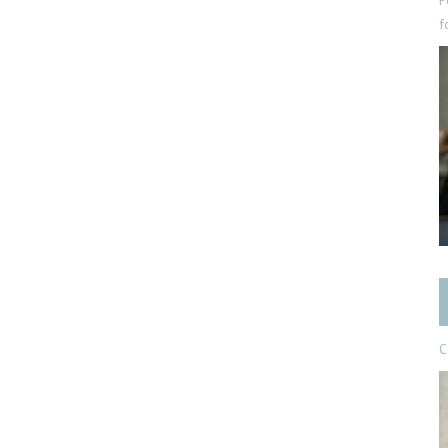
P
f
C