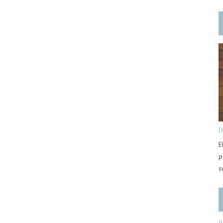
D
E
p
s