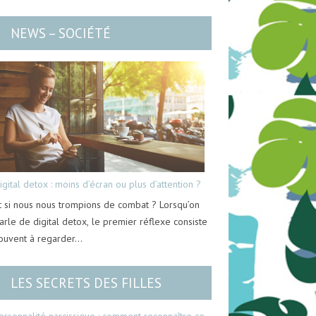
NEWS – SOCIÉTÉ
igital detox : moins d’écran ou plus d’attention ?
t si nous nous trompions de combat ? Lorsqu’on
arle de digital detox, le premier réflexe consiste
ouvent à regarder…
LES SECRETS DES FILLES