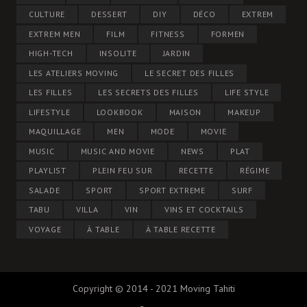
CULTURE
DESSERT
DIY
DÉCO
EXTREM
EXTREM MEN
FILM
FITNESS
FORMEN
HIGH-TECH
INSOLITE
JARDIN
LES ATELIERS MOVING
LE SECRET DES FILLES
LES FILLES
LES SECRETS DES FILLES
LIFE STYLE
LIFESTYLE
LOOKBOOK
MAISON
MAKEUP
MAQUILLAGE
MEN
MODE
MOVIE
MUSIC
MUSIC AND MOVIE
NEWS
PLAT
PLAYLIST
PLEIN FEU SUR
RECETTE
RÉGIME
SALADE
SPORT
SPORT EXTREME
SURF
TABU
VILLA
VIN
VINS ET COCKTAILS
VOYAGE
À TABLE
À TABLE RECETTE
Copyright © 2014 - 2021 Moving Tahiti