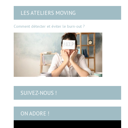
LES ATELIERS MOVING
Comment détecter et éviter le burn-out ?
SUIVEZ-NOUS !
ON ADORE !