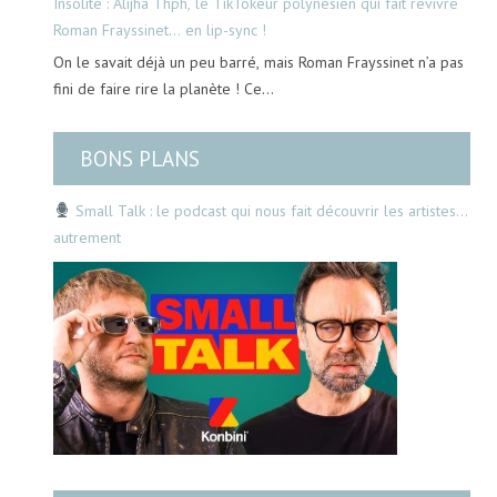
Insolite : Alijha Thph, le TikTokeur polynésien qui fait revivre
Roman Frayssinet… en lip-sync !
On le savait déjà un peu barré, mais Roman Frayssinet n’a pas
fini de faire rire la planète ! Ce…
BONS PLANS
Small Talk : le podcast qui nous fait découvrir les artistes…
autrement