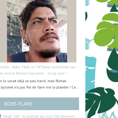
nsolite : Alijha Thph, le TikTokeur polynésien qui
ait revivre Roman Frayssinet… en lip-sync !
n le savait déjà un peu barré, mais Roman
rayssinet n’a pas fini de faire rire la planète ! Ce…
BONS PLANS
Small Talk : le podcast qui nous fait découvrir