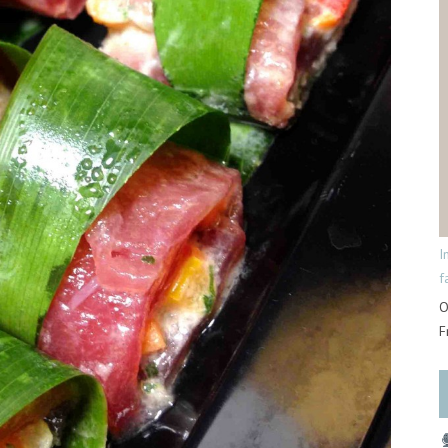
I
f
O
F