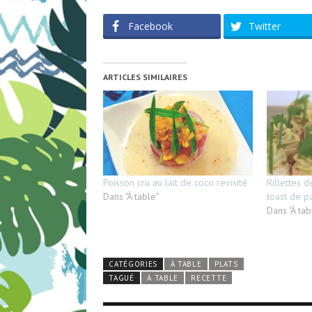
Facebook
Twitter
ARTICLES SIMILAIRES
Poisson cru au lait de coco revisité
Rillettes d
Dans "À table"
toast de p
Dans "À tab
CATÉGORIES
À TABLE
PLATS
TAGUÉ
À TABLE
RECETTE