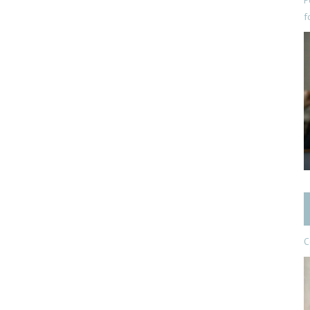
P
f
C