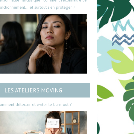
ersonnalité narcissique : comment reconnaître ce
onctionnement… et surtout s’en protéger ?
LES ATELIERS MOVING
omment détecter et éviter le burn-out ?