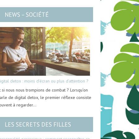
NEWS – SOCIÉTÉ
igital detox : moins d’écran ou plus d’attention ?
t si nous nous trompions de combat ? Lorsqu’on
arle de digital detox, le premier réflexe consiste
ouvent à regarder…
LES SECRETS DES FILLES