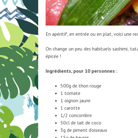
En apéritif, en entrée ou en plat, voici une r
On change un peu des habituels sashimi, tat
épicée !
Ingrédients, pour 10 personnes :
500g de thon rouge
1 tomate
1 oignon jaune
1 carotte
1/2 concombre
50cl de lait de coco
3g de piment d’oiseaux
15g de beurre