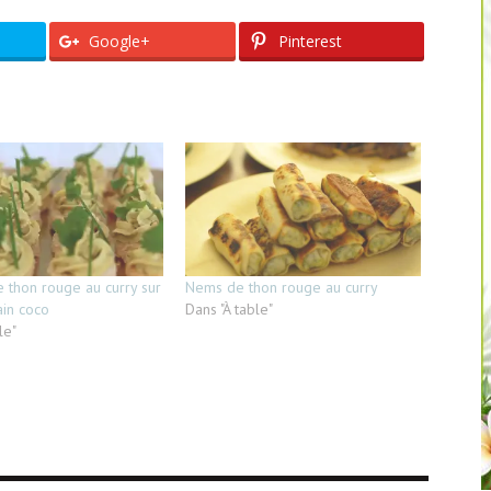
Google+
Pinterest
e thon rouge au curry sur
Nems de thon rouge au curry
ain coco
Dans "À table"
le"