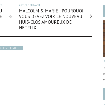
NT
ARTICLE SUIVANT
U
MALCOLM & MARIE : POURQUOI
E
VOUS DEVEZ VOIR LE NOUVEAU
HUIS-CLOS AMOUREUX DE
NETFLIX
OUTEZ LE VÔTRE
D
E
p
s