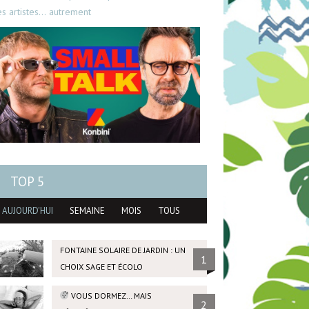
es artistes… autrement
TOP 5
AUJOURD'HUI
SEMAINE
MOIS
TOUS
FONTAINE SOLAIRE DE JARDIN : UN
1
CHOIX SAGE ET ÉCOLO
VOUS DORMEZ… MAIS
2