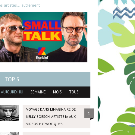
es artistes… autrement
TOP 5
AUJOURD'HUI
SEMAINE
MOIS
TOUS
VOYAGE DANS L’IMAGINAIRE DE
1
KELLY BOESCH, ARTISTE IA AUX
VIDÉOS HYPNOTIQUES