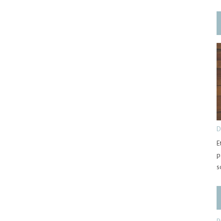
D
E
p
s