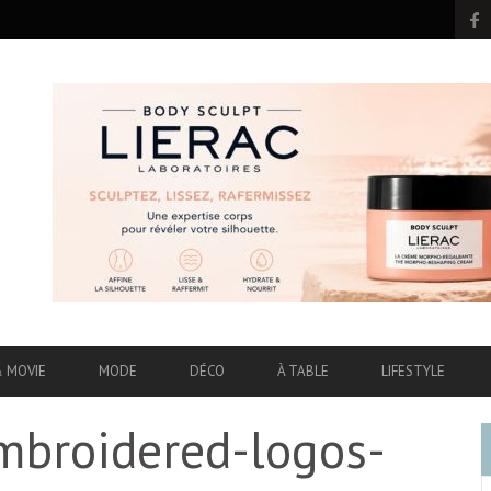
& MOVIE
MODE
DÉCO
À TABLE
LIFESTYLE
mbroidered-logos-