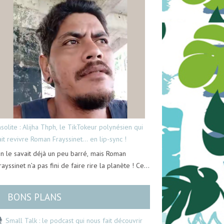
nsolite : Alijha Thph, le TikTokeur polynésien qui
ait revivre Roman Frayssinet… en lip-sync !
n le savait déjà un peu barré, mais Roman
rayssinet n’a pas fini de faire rire la planète ! Ce…
BONS PLANS
Small Talk : le podcast qui nous fait découvrir