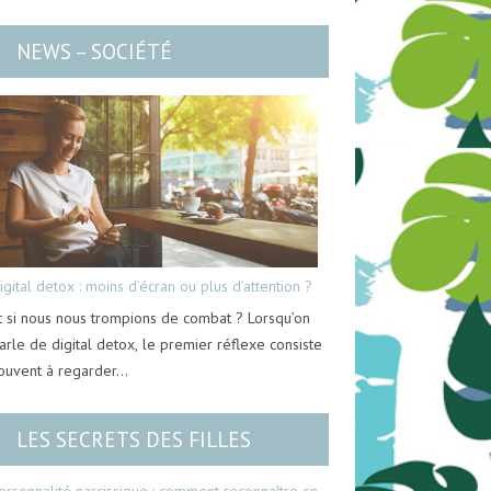
NEWS – SOCIÉTÉ
igital detox : moins d’écran ou plus d’attention ?
t si nous nous trompions de combat ? Lorsqu’on
arle de digital detox, le premier réflexe consiste
ouvent à regarder…
LES SECRETS DES FILLES