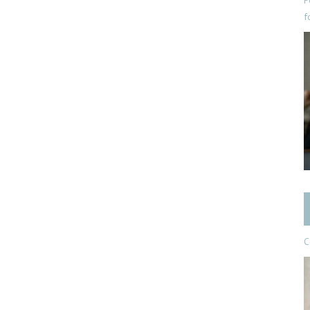
P
f
C