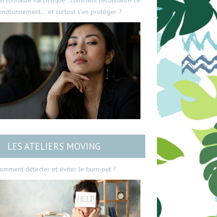
ersonnalité narcissique : comment reconnaître ce
onctionnement… et surtout s’en protéger ?
LES ATELIERS MOVING
omment détecter et éviter le burn-out ?