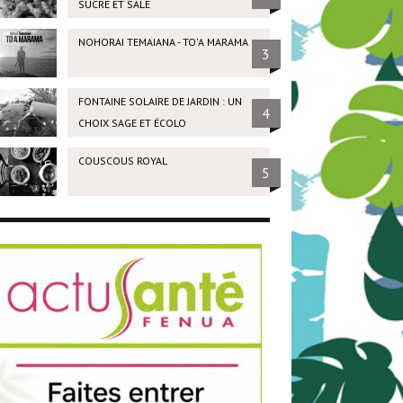
SUCRÉ ET SALÉ
NOHORAI TEMAIANA - TO'A MARAMA
3
FONTAINE SOLAIRE DE JARDIN : UN
4
CHOIX SAGE ET ÉCOLO
COUSCOUS ROYAL
5