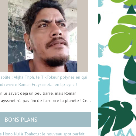
nsolite : Alijha Thph, le TikTokeur polynésien qui
ait revivre Roman Frayssinet… en lip-sync !
n le savait déjà un peu barré, mais Roman
rayssinet n’a pas fini de faire rire la planète ! Ce…
BONS PLANS
e Hono Nui à Toahotu : le nouveau spot parfait