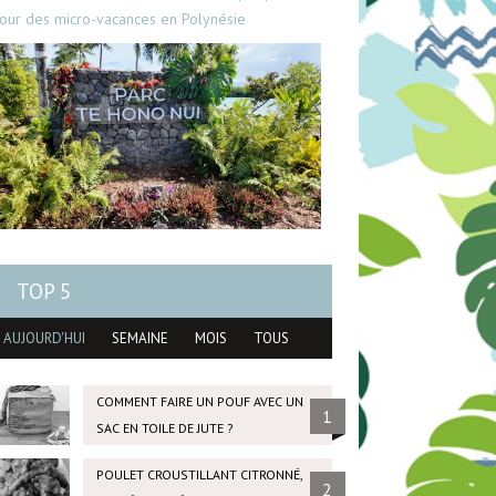
our des micro-vacances en Polynésie
TOP 5
AUJOURD'HUI
SEMAINE
MOIS
TOUS
COMMENT FAIRE UN POUF AVEC UN
1
SAC EN TOILE DE JUTE ?
POULET CROUSTILLANT CITRONNÉ,
2