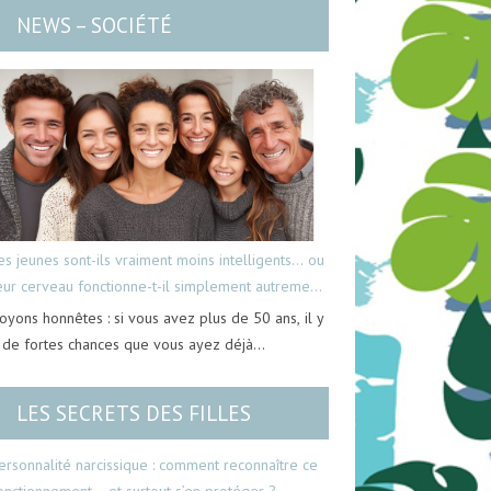
NEWS – SOCIÉTÉ
es jeunes sont-ils vraiment moins intelligents… ou
eur cerveau fonctionne-t-il simplement autrement
oyons honnêtes : si vous avez plus de 50 ans, il y
 de fortes chances que vous ayez déjà…
LES SECRETS DES FILLES
ersonnalité narcissique : comment reconnaître ce