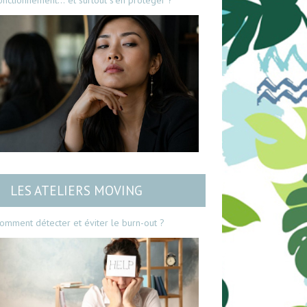
onctionnement… et surtout s’en protéger ?
LES ATELIERS MOVING
omment détecter et éviter le burn-out ?