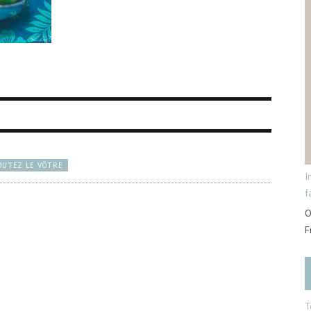
OUTEZ LE VÔTRE
I
f
O
F
T