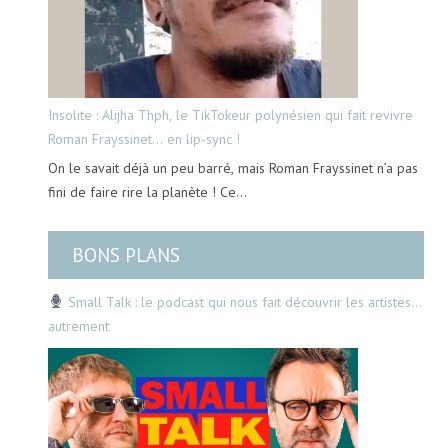
Insolite : Alijha Thph, le TikTokeur polynésien qui fait revivre
Roman Frayssinet… en lip-sync !
On le savait déjà un peu barré, mais Roman Frayssinet n’a pas
fini de faire rire la planète ! Ce…
BONS PLANS
Small Talk : le podcast qui nous fait découvrir les artistes…
autrement