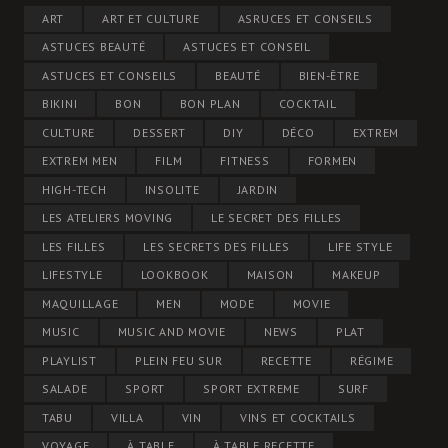
ART
ART ET CULTURE
ASRUCES ET CONSEILS
ASTUCES BEAUTÉ
ASTUCES ET CONSEIL
ASTUCES ET CONSEILS
BEAUTÉ
BIEN-ÊTRE
BIKINI
BON
BON PLAN
COCKTAIL
CULTURE
DESSERT
DIY
DÉCO
EXTREM
EXTREM MEN
FILM
FITNESS
FORMEN
HIGH-TECH
INSOLITE
JARDIN
LES ATELIERS MOVING
LE SECRET DES FILLES
LES FILLES
LES SECRETS DES FILLES
LIFE STYLE
LIFESTYLE
LOOKBOOK
MAISON
MAKEUP
MAQUILLAGE
MEN
MODE
MOVIE
MUSIC
MUSIC AND MOVIE
NEWS
PLAT
PLAYLIST
PLEIN FEU SUR
RECETTE
RÉGIME
SALADE
SPORT
SPORT EXTREME
SURF
TABU
VILLA
VIN
VINS ET COCKTAILS
VOYAGE
À TABLE
À TABLE RECETTE