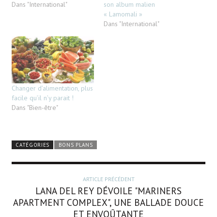
Dans "International"
son album malien
« Lamomali »
Dans "International"
Changer d’alimentation, plus
facile qu’il n’y parait !
Dans "Bien-être"
CATÉGORIES
BONS PLANS
ARTICLE PRÉCÉDENT
LANA DEL REY DÉVOILE "MARINERS
APARTMENT COMPLEX", UNE BALLADE DOUCE
ET ENVOÛTANTE