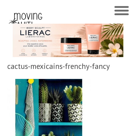
cactus-mexicains-frenchy-fancy