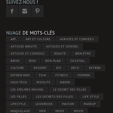
SUIVEZ-NOUS
!
NUAGE
DE MOTS-CLÉS
ART
ART ET CULTURE
ASRUCES ET CONSEILS
ASTUCES BEAUTÉ
ASTUCES ET CONSEIL
ASTUCES ET CONSEILS
BEAUTÉ
BIEN-ÊTRE
BIKINI
BON
BON PLAN
COCKTAIL
CULTURE
DESSERT
DIY
DÉCO
EXTREM
EXTREM MEN
FILM
FITNESS
FORMEN
HIGH-TECH
INSOLITE
JARDIN
LES ATELIERS MOVING
LE SECRET DES FILLES
LES FILLES
LES SECRETS DES FILLES
LIFE STYLE
LIFESTYLE
LOOKBOOK
MAISON
MAKEUP
MAQUILLAGE
MEN
MODE
MOVIE