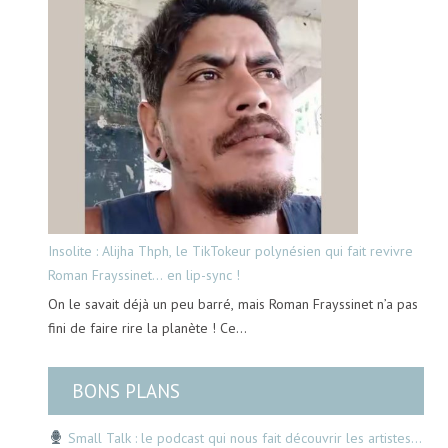
Insolite : Alijha Thph, le TikTokeur polynésien qui fait revivre
Roman Frayssinet… en lip-sync !
On le savait déjà un peu barré, mais Roman Frayssinet n’a pas
fini de faire rire la planète ! Ce…
BONS PLANS
Small Talk : le podcast qui nous fait découvrir les artistes…