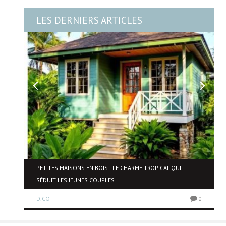
LES DERNIERS ARTICLES
NE
PETITES MAISONS EN BOIS : LE CHARME TROPICAL QUI
SÉDUIT LES JEUNES COUPLES
D.CO
0
0