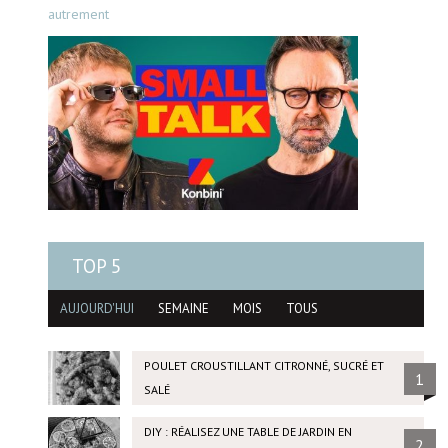
autrement
TOP 5
AUJOURD'HUI
SEMAINE
MOIS
TOUS
POULET CROUSTILLANT CITRONNÉ, SUCRÉ ET
1
SALÉ
DIY : RÉALISEZ UNE TABLE DE JARDIN EN
2