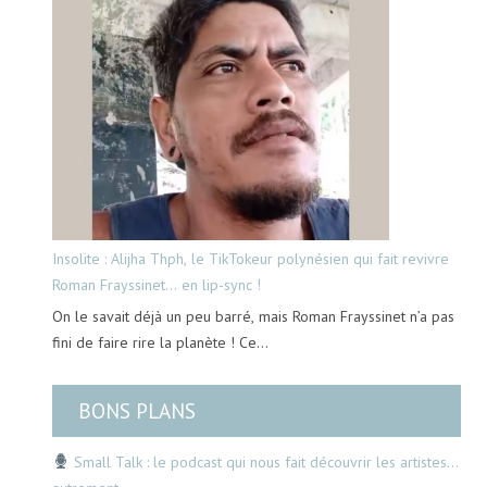
Insolite : Alijha Thph, le TikTokeur polynésien qui fait revivre
Roman Frayssinet… en lip-sync !
On le savait déjà un peu barré, mais Roman Frayssinet n’a pas
fini de faire rire la planète ! Ce…
BONS PLANS
Small Talk : le podcast qui nous fait découvrir les artistes…