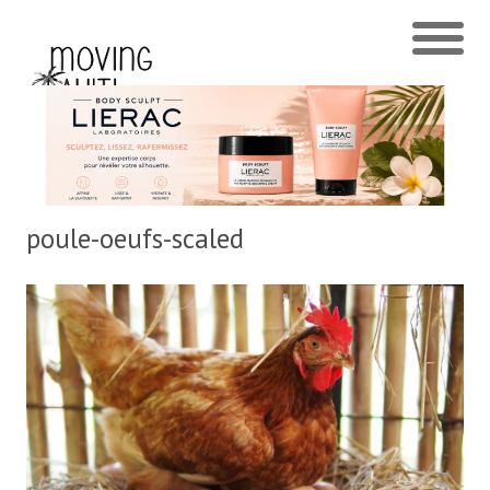
poule-oeufs-scaled