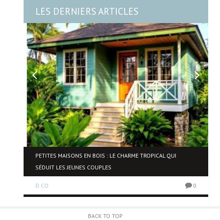
LES DERNIERS ARTICLES
NE
PETITES MAISONS EN BOIS : LE CHARME TROPICAL QUI
SÉDUIT LES JEUNES COUPLES
D.CO
0
0
BACK TO TOP