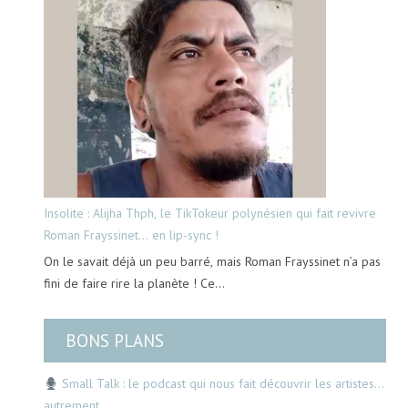
Insolite : Alijha Thph, le TikTokeur polynésien qui fait revivre
Roman Frayssinet… en lip-sync !
On le savait déjà un peu barré, mais Roman Frayssinet n’a pas
fini de faire rire la planète ! Ce…
BONS PLANS
Small Talk : le podcast qui nous fait découvrir les artistes…
autrement