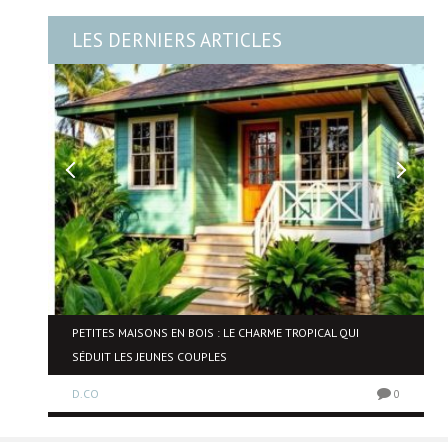
LES DERNIERS ARTICLES
NE
PETITES MAISONS EN BOIS : LE CHARME TROPICAL QUI
SÉDUIT LES JEUNES COUPLES
D.CO
0
0