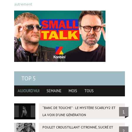
autrement
TOP 5
AUJOURD'HUI
SEMAINE
MOIS
TOUS
“BANC DE TOUCHE” : LE MYSTÈRE SCARLYY2 ET
1
LA VOIX D’UNE GÉNÉRATION
POULET CROUSTILLANT CITRONNÉ, SUCRÉ ET
2