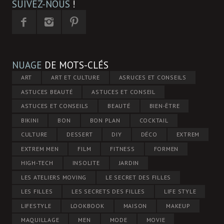
SUIVEZ-NOUS
!
NUAGE
DE MOTS-CLÉS
ART
ART ET CULTURE
ASRUCES ET CONSEILS
ASTUCES BEAUTÉ
ASTUCES ET CONSEIL
ASTUCES ET CONSEILS
BEAUTÉ
BIEN-ÊTRE
BIKINI
BON
BON PLAN
COCKTAIL
CULTURE
DESSERT
DIY
DÉCO
EXTREM
EXTREM MEN
FILM
FITNESS
FORMEN
HIGH-TECH
INSOLITE
JARDIN
LES ATELIERS MOVING
LE SECRET DES FILLES
LES FILLES
LES SECRETS DES FILLES
LIFE STYLE
LIFESTYLE
LOOKBOOK
MAISON
MAKEUP
MAQUILLAGE
MEN
MODE
MOVIE