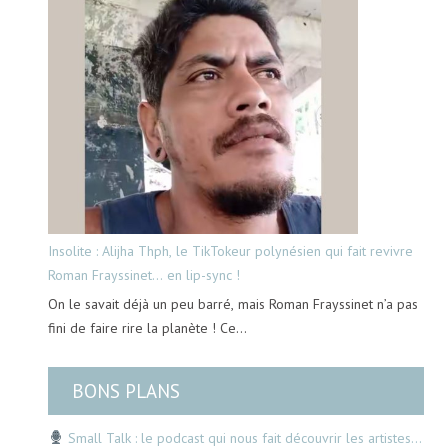
Insolite : Alijha Thph, le TikTokeur polynésien qui fait revivre
Roman Frayssinet… en lip-sync !
On le savait déjà un peu barré, mais Roman Frayssinet n’a pas
fini de faire rire la planète ! Ce…
BONS PLANS
Small Talk : le podcast qui nous fait découvrir les artistes…