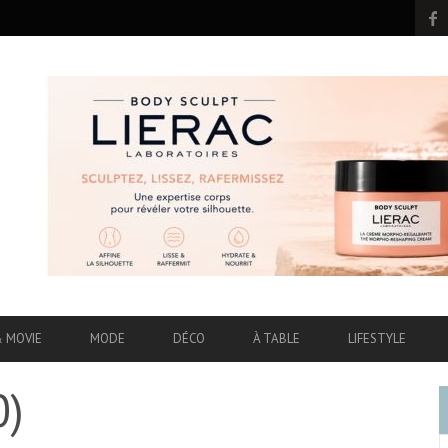
& MOVIE
MODE
DÉCO
À TABLE
LIFESTYLE
0)