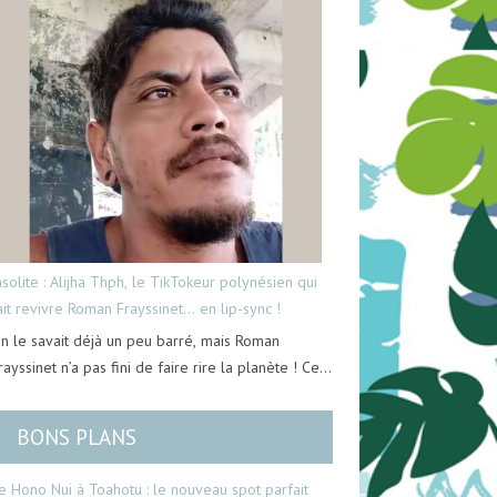
nsolite : Alijha Thph, le TikTokeur polynésien qui
ait revivre Roman Frayssinet… en lip-sync !
n le savait déjà un peu barré, mais Roman
rayssinet n’a pas fini de faire rire la planète ! Ce…
BONS PLANS
e Hono Nui à Toahotu : le nouveau spot parfait