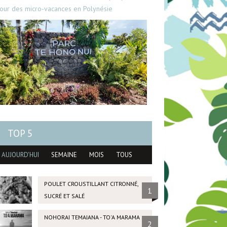
our des micro-vacances en Polynésie
TOP 5
AUJOURD'HUI
SEMAINE
MOIS
TOUS
POULET CROUSTILLANT CITRONNÉ,
1
SUCRÉ ET SALÉ
NOHORAI TEMAIANA - TO'A MARAMA
2