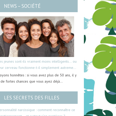
NEWS – SOCIÉTÉ
es jeunes sont-ils vraiment moins intelligents… ou
eur cerveau fonctionne-t-il simplement autrement
oyons honnêtes : si vous avez plus de 50 ans, il y
 de fortes chances que vous ayez déjà…
LES SECRETS DES FILLES
ersonnalité narcissique : comment reconnaître ce