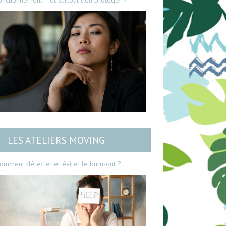
onctionnement… et surtout s’en protéger ?
LES ATELIERS MOVING
omment détecter et éviter le burn-out ?