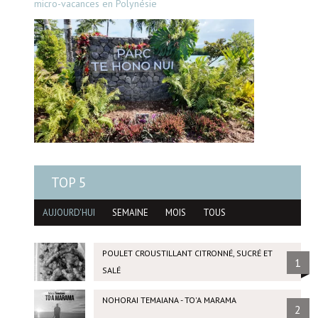
micro-vacances en Polynésie
TOP 5
AUJOURD'HUI
SEMAINE
MOIS
TOUS
POULET CROUSTILLANT CITRONNÉ, SUCRÉ ET
1
SALÉ
NOHORAI TEMAIANA - TO'A MARAMA
2