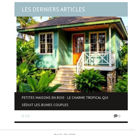
LES DERNIERS ARTICLES
PETITES MAISONS EN BOIS : LE CHARME TROPICAL QUI
SÉDUIT LES JEUNES COUPLES
0
D.CO
0
BACK TO TOP