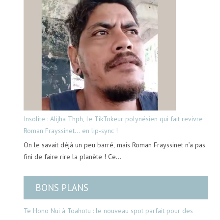
Insolite : Alijha Thph, le TikTokeur polynésien qui fait revivre
Roman Frayssinet… en lip-sync !
On le savait déjà un peu barré, mais Roman Frayssinet n’a pas
fini de faire rire la planète ! Ce…
BONS PLANS
Te Hono Nui à Toahotu : le nouveau spot parfait pour des