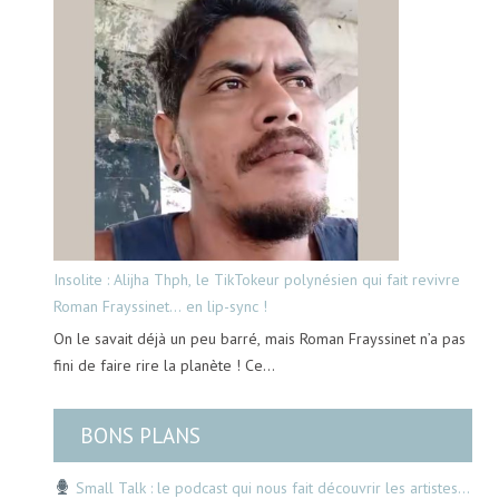
Insolite : Alijha Thph, le TikTokeur polynésien qui fait revivre
Roman Frayssinet… en lip-sync !
On le savait déjà un peu barré, mais Roman Frayssinet n’a pas
fini de faire rire la planète ! Ce…
BONS PLANS
Small Talk : le podcast qui nous fait découvrir les artistes…