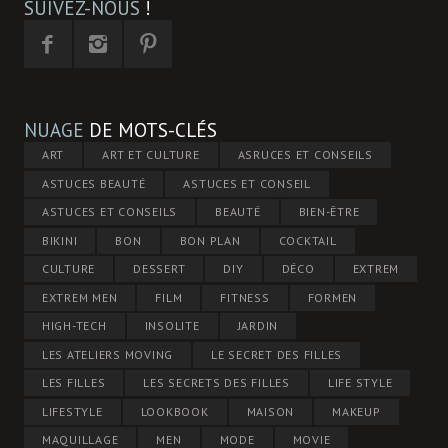
SUIVEZ-NOUS
!
NUAGE
DE MOTS-CLÉS
ART
ART ET CULTURE
ASRUCES ET CONSEILS
ASTUCES BEAUTÉ
ASTUCES ET CONSEIL
ASTUCES ET CONSEILS
BEAUTÉ
BIEN-ÊTRE
BIKINI
BON
BON PLAN
COCKTAIL
CULTURE
DESSERT
DIY
DÉCO
EXTREM
EXTREM MEN
FILM
FITNESS
FORMEN
HIGH-TECH
INSOLITE
JARDIN
LES ATELIERS MOVING
LE SECRET DES FILLES
LES FILLES
LES SECRETS DES FILLES
LIFE STYLE
LIFESTYLE
LOOKBOOK
MAISON
MAKEUP
MAQUILLAGE
MEN
MODE
MOVIE