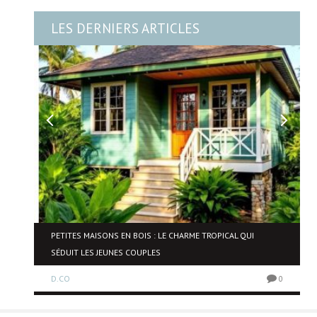
LES DERNIERS ARTICLES
NE
PETITES MAISONS EN BOIS : LE CHARME TROPICAL QUI
SÉDUIT LES JEUNES COUPLES
D.CO
0
0