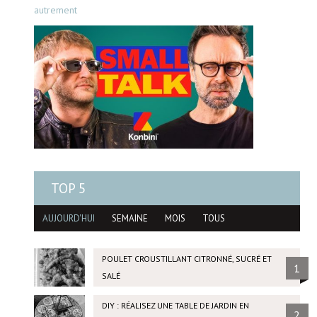
autrement
TOP 5
AUJOURD'HUI
SEMAINE
MOIS
TOUS
POULET CROUSTILLANT CITRONNÉ, SUCRÉ ET
1
SALÉ
DIY : RÉALISEZ UNE TABLE DE JARDIN EN
2