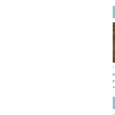
D
E
p
s