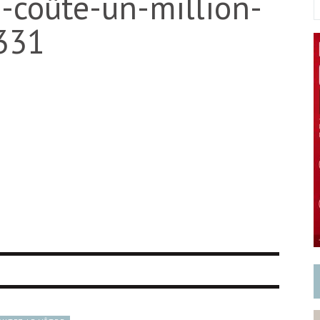
e-coûte-un-million-
331