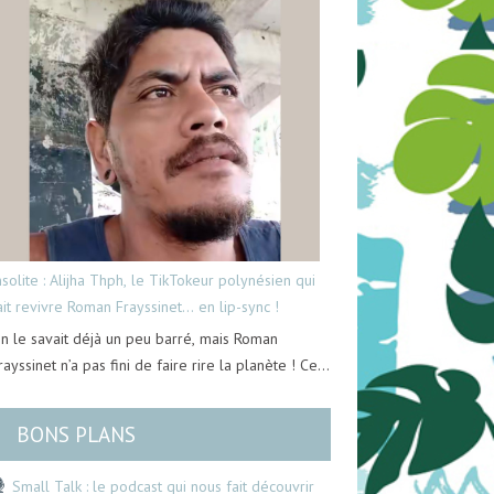
nsolite : Alijha Thph, le TikTokeur polynésien qui
ait revivre Roman Frayssinet… en lip-sync !
n le savait déjà un peu barré, mais Roman
rayssinet n’a pas fini de faire rire la planète ! Ce…
BONS PLANS
Small Talk : le podcast qui nous fait découvrir