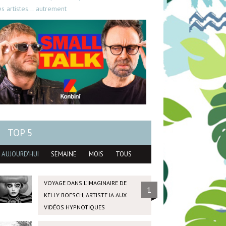
es artistes… autrement
TOP 5
AUJOURD'HUI
SEMAINE
MOIS
TOUS
VOYAGE DANS L’IMAGINAIRE DE
1
KELLY BOESCH, ARTISTE IA AUX
VIDÉOS HYPNOTIQUES