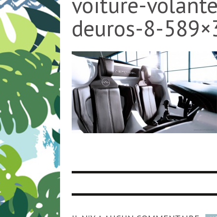
voiture-volant
deuros-8-589×