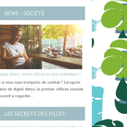
NEWS – SOCIÉTÉ
igital detox : moins d’écran ou plus d’attention ?
t si nous nous trompions de combat ? Lorsqu’on
arle de digital detox, le premier réflexe consiste
ouvent à regarder…
LES SECRETS DES FILLES