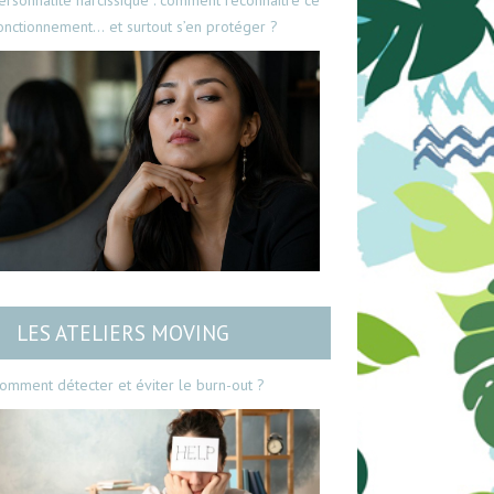
ersonnalité narcissique : comment reconnaître ce
onctionnement… et surtout s’en protéger ?
LES ATELIERS MOVING
omment détecter et éviter le burn-out ?