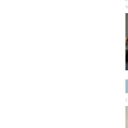
P
f
C