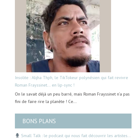
Insolite : Alijha Thph, le TikTokeur polynésien qui fait revivre
Roman Frayssinet… en lip-sync !
On le savait déjà un peu barré, mais Roman Frayssinet n’a pas
fini de faire rire la planète ! Ce…
BONS PLANS
Small Talk : le podcast qui nous fait découvrir les artistes…