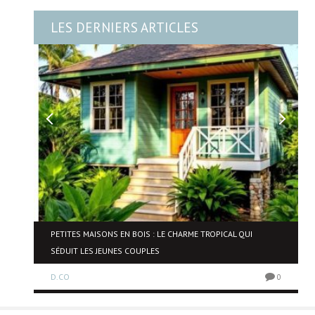
LES DERNIERS ARTICLES
NE
PETITES MAISONS EN BOIS : LE CHARME TROPICAL QUI
SÉDUIT LES JEUNES COUPLES
D.CO
0
0