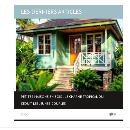
LES DERNIERS ARTICLES
PETITES MAISONS EN BOIS : LE CHARME TROPICAL QUI
SÉDUIT LES JEUNES COUPLES
0
D.CO
0