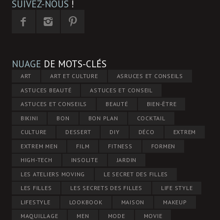
SUIVEZ-NOUS
!
NUAGE
DE MOTS-CLÉS
ART
ART ET CULTURE
ASRUCES ET CONSEILS
ASTUCES BEAUTÉ
ASTUCES ET CONSEIL
ASTUCES ET CONSEILS
BEAUTÉ
BIEN-ÊTRE
BIKINI
BON
BON PLAN
COCKTAIL
CULTURE
DESSERT
DIY
DÉCO
EXTREM
EXTREM MEN
FILM
FITNESS
FORMEN
HIGH-TECH
INSOLITE
JARDIN
LES ATELIERS MOVING
LE SECRET DES FILLES
LES FILLES
LES SECRETS DES FILLES
LIFE STYLE
LIFESTYLE
LOOKBOOK
MAISON
MAKEUP
MAQUILLAGE
MEN
MODE
MOVIE