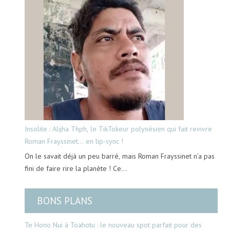
Insolite : Alijha Thph, le TikTokeur polynésien qui fait revivre
Roman Frayssinet… en lip-sync !
On le savait déjà un peu barré, mais Roman Frayssinet n’a pas
fini de faire rire la planète ! Ce…
BONS PLANS
Te Hono Nui à Toahotu : le nouveau spot parfait pour des