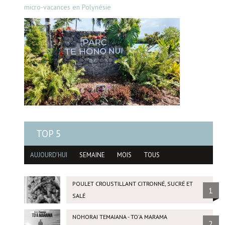
micro-vacances en Polynésie
TOP 5
AUJOURD'HUI
SEMAINE
MOIS
TOUS
POULET CROUSTILLANT CITRONNÉ, SUCRÉ ET
1
SALÉ
NOHORAI TEMAIANA - TO'A MARAMA
2