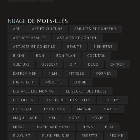
NUAGE
DE MOTS-CLÉS
ART
ART ET CULTURE
ASRUCES ET CONSEILS
ASTUCES BEAUTÉ
ASTUCES ET CONSEIL
ASTUCES ET CONSEILS
BEAUTÉ
BIEN-ÊTRE
BIKINI
BON
BON PLAN
COCKTAIL
CULTURE
DESSERT
DIY
DÉCO
EXTREM
EXTREM MEN
FILM
FITNESS
FORMEN
HIGH-TECH
INSOLITE
JARDIN
LES ATELIERS MOVING
LE SECRET DES FILLES
LES FILLES
LES SECRETS DES FILLES
LIFE STYLE
LIFESTYLE
LOOKBOOK
MAISON
MAKEUP
MAQUILLAGE
MEN
MODE
MOVIE
MUSIC
MUSIC AND MOVIE
NEWS
PLAT
PLAYLIST
PLEIN FEU SUR
RECETTE
RÉGIME