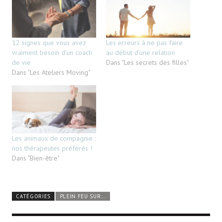
12 signes que vous avez
Les erreurs à ne pas faire
vraiment besoin d’un coach
au début d’une relation
de vie
Dans "Les secrets des filles"
Dans "Les Ateliers Moving"
Les animaux de compagnie :
nos thérapeutes préférés !
Dans "Bien-être"
CATÉGORIES
PLEIN FEU SUR...