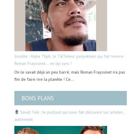
Insolite : Alijha Thph, le TikTokeur polynésien qui fait revivre
Roman Frayssinet… en lip-sync !
On le savait déjà un peu barré, mais Roman Frayssinet n’a pas
fini de faire rire la planète ! Ce…
BONS PLANS
Small Talk : le podcast qui nous fait découvrir les artistes…
autrement