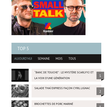
TOP 5
AUJOURD'HUI
SEMAINE
MOIS
TOUS
“BANC DE TOUCHE” : LE MYSTÈRE SCARLYY2 ET
1
LA VOIX D’UNE GÉNÉRATION
SALADE THAÏ EXPRESS FAÇON CYRIL LIGNAC
2
BROCHETTES DE PORC MARINÉ