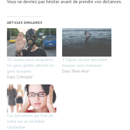
Vous ne devriez pas hésiter avant de prendre vos distances.
ARTICLES SIMILAIRES
10 raisons pour lesquelles
3 Signes qu’une personne
les gens gentils attirent les
toxique vous manipule
gens toxiques
Dans "Bien-être"
Dans "Lifestyle"
Ces personnes qui font de
votre vie un véritable
cauchemar