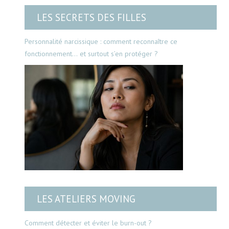
LES SECRETS DES FILLES
Personnalité narcissique : comment reconnaître ce
fonctionnement… et surtout s’en protéger ?
LES ATELIERS MOVING
Comment détecter et éviter le burn-out ?