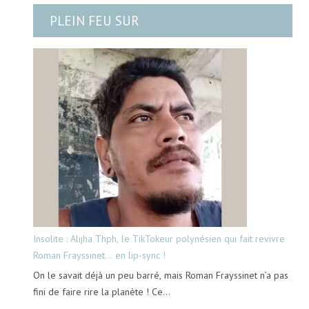
PLEIN FEU SUR
Insolite : Alijha Thph, le TikTokeur polynésien qui fait revivre
Roman Frayssinet… en lip-sync !
On le savait déjà un peu barré, mais Roman Frayssinet n’a pas
fini de faire rire la planète ! Ce…