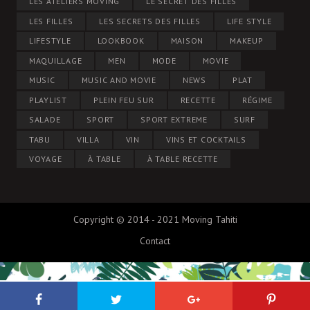
LES ATELIERS MOVING
LE SECRET DES FILLES
LES FILLES
LES SECRETS DES FILLES
LIFE STYLE
LIFESTYLE
LOOKBOOK
MAISON
MAKEUP
MAQUILLAGE
MEN
MODE
MOVIE
MUSIC
MUSIC AND MOVIE
NEWS
PLAT
PLAYLIST
PLEIN FEU SUR
RECETTE
RÉGIME
SALADE
SPORT
SPORT EXTREME
SURF
TABU
VILLA
VIN
VINS ET COCKTAILS
VOYAGE
À TABLE
À TABLE RECETTE
Copyright © 2014 - 2021 Moving Tahiti
Contact