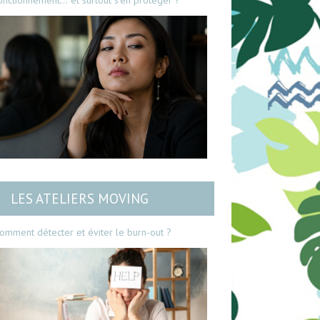
onctionnement… et surtout s’en protéger ?
LES ATELIERS MOVING
omment détecter et éviter le burn-out ?