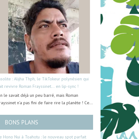
nsolite : Alijha Thph, le TikTokeur polynésien qui
ait revivre Roman Frayssinet… en lip-sync !
n le savait déjà un peu barré, mais Roman
rayssinet n’a pas fini de faire rire la planète ! Ce…
BONS PLANS
e Hono Nui à Toahotu : le nouveau spot parfait