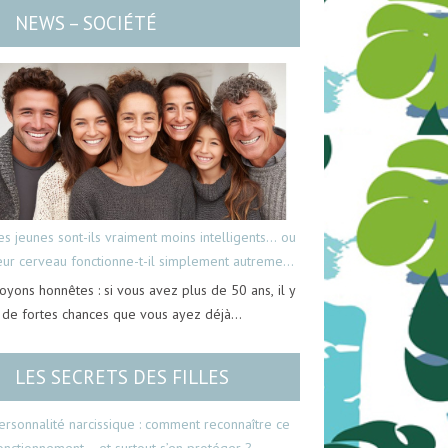
NEWS – SOCIÉTÉ
es jeunes sont-ils vraiment moins intelligents… ou
eur cerveau fonctionne-t-il simplement autrement
oyons honnêtes : si vous avez plus de 50 ans, il y
 de fortes chances que vous ayez déjà…
LES SECRETS DES FILLES
ersonnalité narcissique : comment reconnaître ce