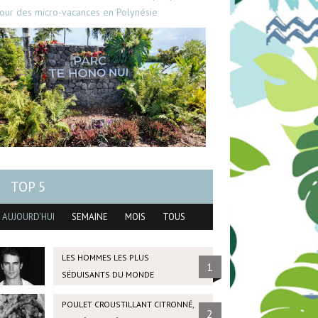
our des micro-vacances en Polynésie
TOP 5
AUJOURD'HUI
SEMAINE
MOIS
TOUS
LES HOMMES LES PLUS
1
SÉDUISANTS DU MONDE
POULET CROUSTILLANT CITRONNÉ,
2