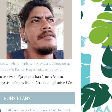
nsolite : Alijha Thph, le TikTokeur polynésien qui
ait revivre Roman Frayssinet… en lip-sync !
n le savait déjà un peu barré, mais Roman
rayssinet n’a pas fini de faire rire la planète ! Ce…
BONS PLANS
Small Talk : le podcast qui nous fait découvrir