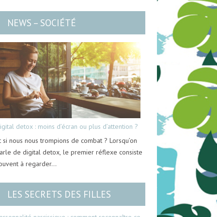
NEWS – SOCIÉTÉ
igital detox : moins d’écran ou plus d’attention ?
t si nous nous trompions de combat ? Lorsqu’on
arle de digital detox, le premier réflexe consiste
ouvent à regarder…
LES SECRETS DES FILLES