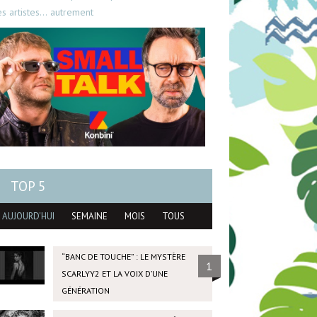
es artistes… autrement
TOP 5
AUJOURD'HUI
SEMAINE
MOIS
TOUS
“BANC DE TOUCHE” : LE MYSTÈRE
1
SCARLYY2 ET LA VOIX D’UNE
GÉNÉRATION