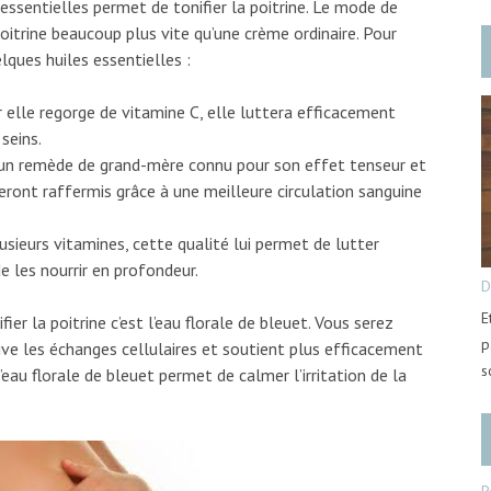
 essentielles permet de tonifier la poitrine. Le mode de
oitrine beaucoup plus vite qu’une crème ordinaire. Pour
lques huiles essentielles :
ar elle regorge de vitamine C, elle luttera efficacement
seins.
t un remède de grand-mère connu pour son effet tenseur et
seront raffermis grâce à une meilleure circulation sanguine
lusieurs vitamines, cette qualité lui permet de lutter
de les nourrir en profondeur.
D
E
er la poitrine c’est l’eau florale de bleuet. Vous serez
p
ive les échanges cellulaires et soutient plus efficacement
s
l’eau florale de bleuet permet de calmer l’irritation de la