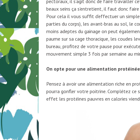
pectoraux, il s’agit donc de faire travailler 
beaux seins ça s’entretient, il faut donc fair
Pour cela il vous suffit d’effectuer un simpl
parties du corps), les avant-bras au sol, le co
moins adeptes du gainage on peut également
paume sur sa cage thoracique, les coudes l
bureau, profitez de votre pause pour exécuter
mouvement simple 3 fois par semaine au mi
On opte pour une alimentation protéinée
Pensez à avoir une alimentation riche en pr
pourra gonfler votre poitrine. Complétez ce s
effet les protéines pauvres en calories viendr