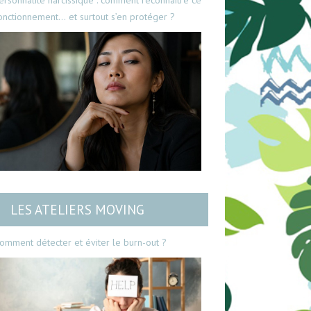
ersonnalité narcissique : comment reconnaître ce
onctionnement… et surtout s’en protéger ?
LES ATELIERS MOVING
omment détecter et éviter le burn-out ?