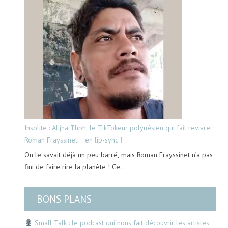
Insolite : Alijha Thph, le TikTokeur polynésien qui fait revivre
Roman Frayssinet… en lip-sync !
On le savait déjà un peu barré, mais Roman Frayssinet n’a pas
fini de faire rire la planète ! Ce…
BONS PLANS
Small Talk : le podcast qui nous fait découvrir les artistes…