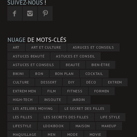
SUIVEZ-NOUS
!
NUAGE
DE MOTS-CLÉS
ART
ART ET CULTURE
ASRUCES ET CONSEILS
ASTUCES BEAUTÉ
ASTUCES ET CONSEIL
ASTUCES ET CONSEILS
BEAUTÉ
BIEN-ÊTRE
BIKINI
BON
BON PLAN
COCKTAIL
CULTURE
DESSERT
DIY
DÉCO
EXTREM
EXTREM MEN
FILM
FITNESS
FORMEN
HIGH-TECH
INSOLITE
JARDIN
LES ATELIERS MOVING
LE SECRET DES FILLES
LES FILLES
LES SECRETS DES FILLES
LIFE STYLE
LIFESTYLE
LOOKBOOK
MAISON
MAKEUP
MAQUILLAGE
MEN
MODE
MOVIE