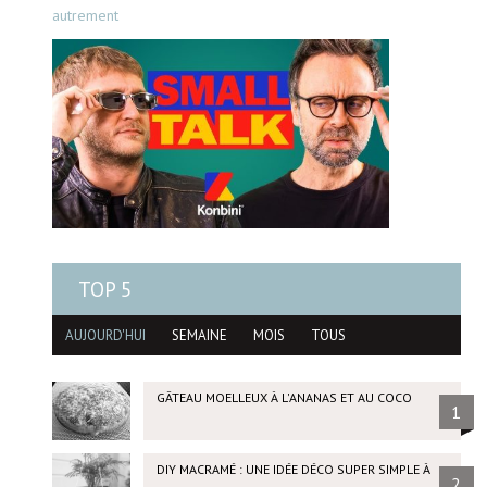
autrement
TOP 5
AUJOURD'HUI
SEMAINE
MOIS
TOUS
GÂTEAU MOELLEUX À L'ANANAS ET AU COCO
1
DIY MACRAMÉ : UNE IDÉE DÉCO SUPER SIMPLE À
2