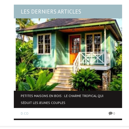
LES DERNIERS ARTICLES
NE
PETITES MAISONS EN BOIS : LE CHARME TROPICAL QUI
SÉDUIT LES JEUNES COUPLES
D.CO
0
0