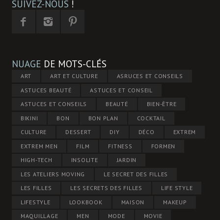
SUIVEZ-NOUS
!
NUAGE
DE MOTS-CLÉS
ART
ART ET CULTURE
ASRUCES ET CONSEILS
ASTUCES BEAUTÉ
ASTUCES ET CONSEIL
ASTUCES ET CONSEILS
BEAUTÉ
BIEN-ÊTRE
BIKINI
BON
BON PLAN
COCKTAIL
CULTURE
DESSERT
DIY
DÉCO
EXTREM
EXTREM MEN
FILM
FITNESS
FORMEN
HIGH-TECH
INSOLITE
JARDIN
LES ATELIERS MOVING
LE SECRET DES FILLES
LES FILLES
LES SECRETS DES FILLES
LIFE STYLE
LIFESTYLE
LOOKBOOK
MAISON
MAKEUP
MAQUILLAGE
MEN
MODE
MOVIE