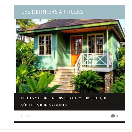
LES DERNIERS ARTICLES
PETITES MAISONS EN BOIS : LE CHARME TROPICAL QUI
SÉDUIT LES JEUNES COUPLES
0
D.CO
0