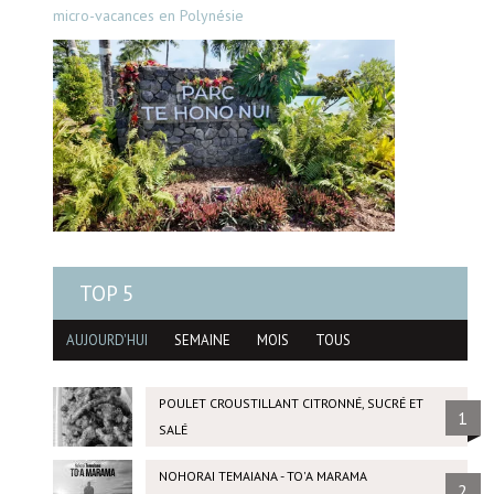
micro-vacances en Polynésie
TOP 5
AUJOURD'HUI
SEMAINE
MOIS
TOUS
POULET CROUSTILLANT CITRONNÉ, SUCRÉ ET
1
SALÉ
NOHORAI TEMAIANA - TO'A MARAMA
2