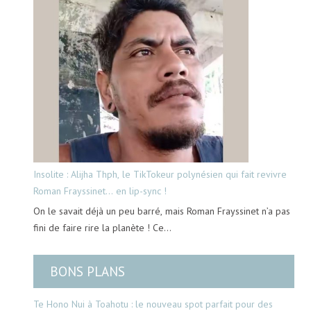
Insolite : Alijha Thph, le TikTokeur polynésien qui fait revivre
Roman Frayssinet… en lip-sync !
On le savait déjà un peu barré, mais Roman Frayssinet n’a pas
fini de faire rire la planète ! Ce…
BONS PLANS
Te Hono Nui à Toahotu : le nouveau spot parfait pour des