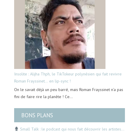
Insolite : Alijha Thph, le TikTokeur polynésien qui fait revivre
Roman Frayssinet… en lip-sync !
On le savait déjà un peu barré, mais Roman Frayssinet n’a pas
fini de faire rire la planète ! Ce…
BONS PLANS
Small Talk : le podcast qui nous fait découvrir les artistes…