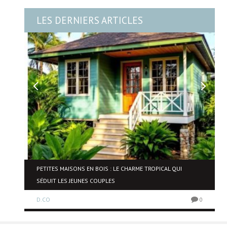
LES DERNIERS ARTICLES
NE
PETITES MAISONS EN BOIS : LE CHARME TROPICAL QUI
SÉDUIT LES JEUNES COUPLES
D.CO
0
0