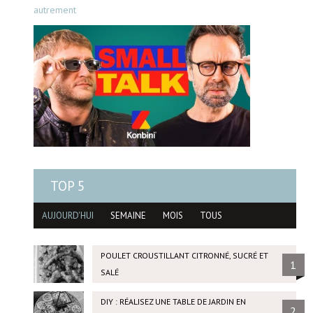
autrement
TOP 5
AUJOURD'HUI
SEMAINE
MOIS
TOUS
POULET CROUSTILLANT CITRONNÉ, SUCRÉ ET
1
SALÉ
DIY : RÉALISEZ UNE TABLE DE JARDIN EN
2