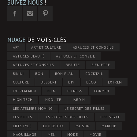
SUIVEZ-NOUS
!
NUAGE
DE MOTS-CLÉS
ART
ART ET CULTURE
ASRUCES ET CONSEILS
ASTUCES BEAUTÉ
ASTUCES ET CONSEIL
ASTUCES ET CONSEILS
BEAUTÉ
BIEN-ÊTRE
BIKINI
BON
BON PLAN
COCKTAIL
CULTURE
DESSERT
DIY
DÉCO
EXTREM
EXTREM MEN
FILM
FITNESS
FORMEN
HIGH-TECH
INSOLITE
JARDIN
LES ATELIERS MOVING
LE SECRET DES FILLES
LES FILLES
LES SECRETS DES FILLES
LIFE STYLE
LIFESTYLE
LOOKBOOK
MAISON
MAKEUP
MAQUILLAGE
MEN
MODE
MOVIE