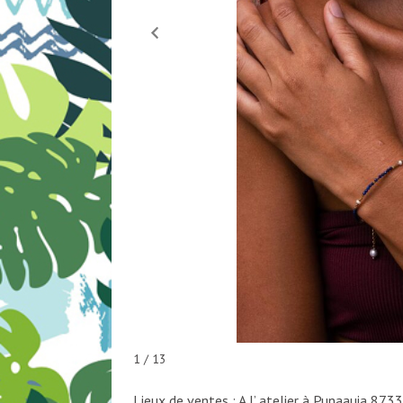
1 / 13
Lieux de ventes : A l’ atelier à Punaauia 873