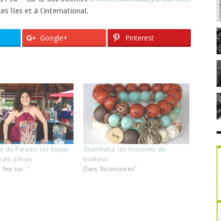
es îles et à l’international.
Google+
Pinterest
x de Paradis, les bijoux
Shamballa, les bracelets du
icats d’Anaïs
bonheur
feu sur..."
Dans "Accessoires"