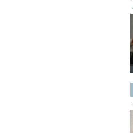
P
f
C