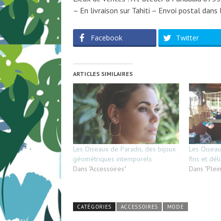
– En livraison sur Tahiti – Envoi postal dans l
Facebook
Twitter
ARTICLES SIMILAIRES
Les Oiseaux de Paradis, des bijoux
Les Oiseau
géométriques intemporels
fins et dél
Dans "Accessoires"
Dans "Plein 
CATÉGORIES
ACCESSOIRES
MODE