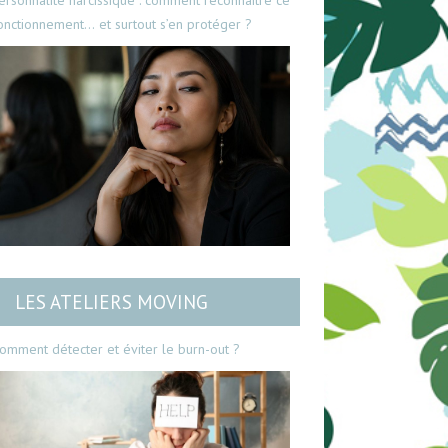
ersonnalité narcissique : comment reconnaître ce
onctionnement… et surtout s’en protéger ?
LES ATELIERS MOVING
omment détecter et éviter le burn-out ?