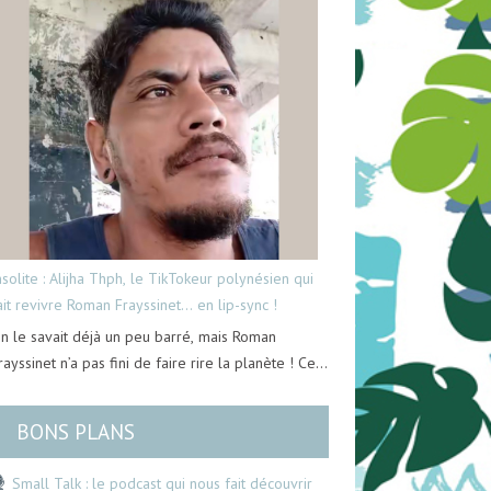
nsolite : Alijha Thph, le TikTokeur polynésien qui
ait revivre Roman Frayssinet… en lip-sync !
n le savait déjà un peu barré, mais Roman
rayssinet n’a pas fini de faire rire la planète ! Ce…
BONS PLANS
Small Talk : le podcast qui nous fait découvrir