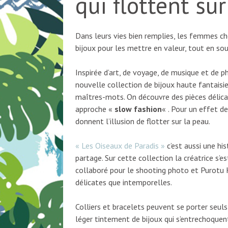
qui flottent sur
Dans leurs vies bien remplies, les femmes c
bijoux pour les mettre en valeur, tout en sou
Inspirée d’art, de voyage, de musique et de 
nouvelle collection de bijoux haute fantaisie.
maîtres-mots. On découvre des pièces délica
approche «
slow fashion
« . Pour un effet de
donnent l’illusion de flotter sur la peau.
« Les Oiseaux de Paradis »
c’est aussi une his
partage. Sur cette collection la créatrice s’
collaboré pour le shooting photo et Purotu H
délicates que intemporelles.
Colliers et bracelets peuvent se porter seul
léger tintement de bijoux qui s’entrechoque