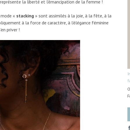
i représente la liberté et l’émancipation de la femme !
en mode «
stacking
» sont assimilés à la joie, à la fête, à la
oliquement à la force de caractère, à l’élégance féminine
en priver !
I
f
O
F