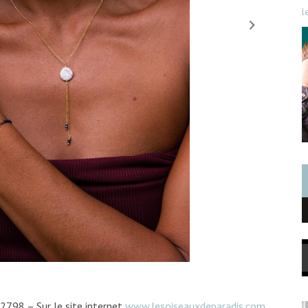
l
32798 – Sur le site internet
www.lesoiseauxdeparadis.com