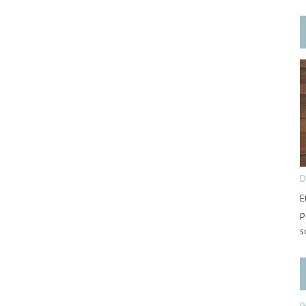
D
E
p
s