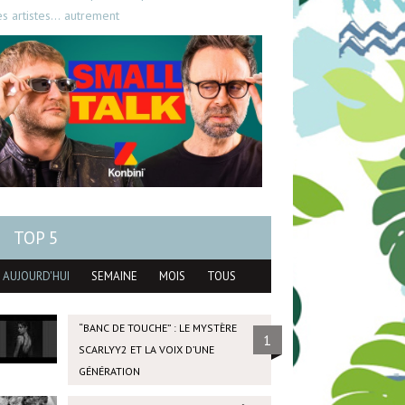
es artistes… autrement
TOP 5
AUJOURD'HUI
SEMAINE
MOIS
TOUS
“BANC DE TOUCHE” : LE MYSTÈRE
1
SCARLYY2 ET LA VOIX D’UNE
GÉNÉRATION