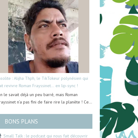
nsolite : Alijha Thph, le TikTokeur polynésien qui
ait revivre Roman Frayssinet… en lip-sync !
n le savait déjà un peu barré, mais Roman
rayssinet n’a pas fini de faire rire la planète ! Ce…
BONS PLANS
Small Talk : le podcast qui nous fait découvrir