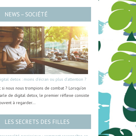
NEWS – SOCIÉTÉ
igital detox : moins d’écran ou plus d’attention ?
t si nous nous trompions de combat ? Lorsqu’on
arle de digital detox, le premier réflexe consiste
ouvent à regarder…
LES SECRETS DES FILLES