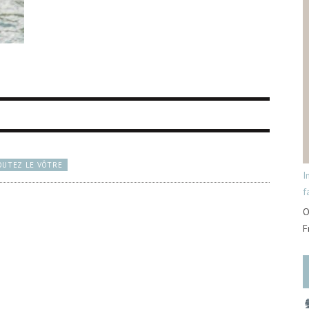
OUTEZ LE VÔTRE
I
f
O
F