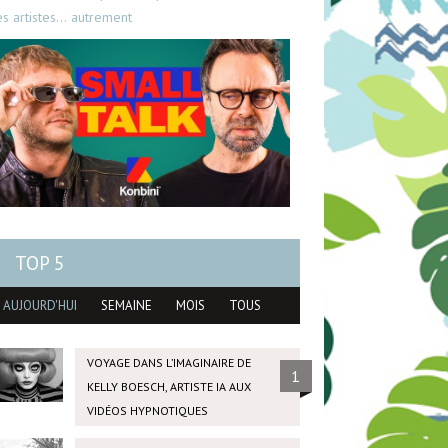
es artistes… autrement
TOP 5
AUJOURD'HUI
SEMAINE
MOIS
TOUS
VOYAGE DANS L’IMAGINAIRE DE
1
KELLY BOESCH, ARTISTE IA AUX
VIDÉOS HYPNOTIQUES