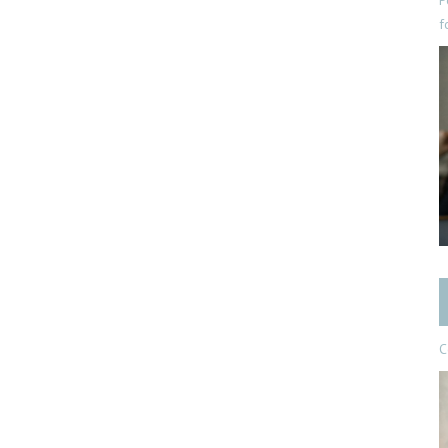
P
f
C