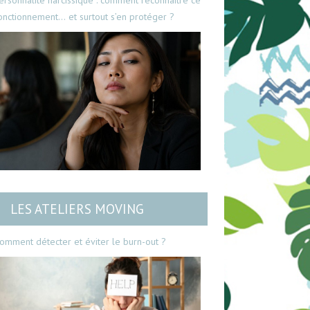
ersonnalité narcissique : comment reconnaître ce
onctionnement… et surtout s’en protéger ?
LES ATELIERS MOVING
omment détecter et éviter le burn-out ?