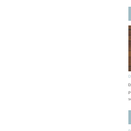
D
E
p
s