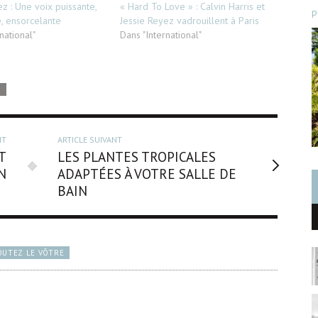
z : Une voix puissante,
« Hard To Love » : Calvin Harris et
p
, ensorcelante
Jessie Reyez vadrouillent à Paris
national"
Dans "International"
S
NT
ARTICLE SUIVANT
T
LES PLANTES TROPICALES
N
ADAPTÉES À VOTRE SALLE DE
BAIN
OUTEZ LE VÔTRE