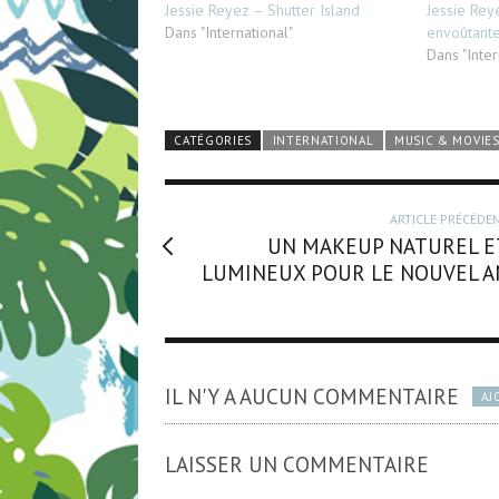
Jessie Reyez – Shutter Island
Jessie Reye
Dans "International"
envoûtante
Dans "Inter
CATÉGORIES
INTERNATIONAL
MUSIC & MOVIE
ARTICLE PRÉCÉDE
UN MAKEUP NATUREL E
LUMINEUX POUR LE NOUVEL A
IL N'Y A AUCUN COMMENTAIRE
AJ
LAISSER UN COMMENTAIRE