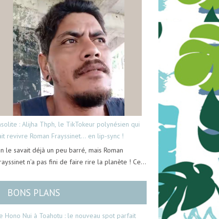
nsolite : Alijha Thph, le TikTokeur polynésien qui
ait revivre Roman Frayssinet… en lip-sync !
n le savait déjà un peu barré, mais Roman
rayssinet n’a pas fini de faire rire la planète ! Ce…
BONS PLANS
e Hono Nui à Toahotu : le nouveau spot parfait