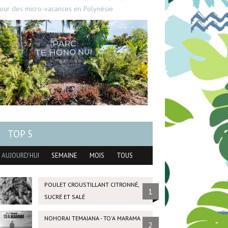
our des micro-vacances en Polynésie
TOP 5
AUJOURD'HUI
SEMAINE
MOIS
TOUS
POULET CROUSTILLANT CITRONNÉ,
1
SUCRÉ ET SALÉ
NOHORAI TEMAIANA - TO'A MARAMA
2