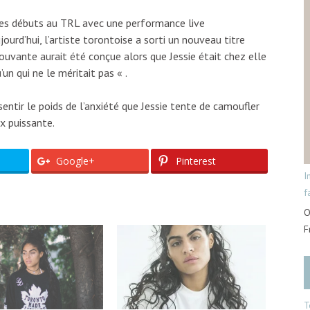
 ses débuts au TRL avec une performance live
urd’hui, l’artiste torontoise a sorti un nouveau titre
ouvante aurait été conçue alors que Jessie était chez elle
un qui ne le méritait pas « .
entir le poids de l’anxiété que Jessie tente de camoufler
x puissante.
Google+
Pinterest
I
f
O
F
T