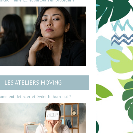
onctionnement… et surtout s’en protéger ?
LES ATELIERS MOVING
omment détecter et éviter le burn-out ?