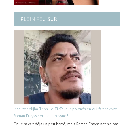
PLEIN FEU SUR
Insolite : Alijha Thph, le TikTokeur polynésien qui fait revivre
Roman Frayssinet… en lip-sync !
On le savait déjà un peu barré, mais Roman Frayssinet n’a pas