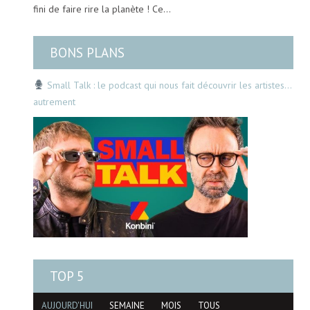
fini de faire rire la planète ! Ce…
BONS PLANS
Small Talk : le podcast qui nous fait découvrir les artistes…
autrement
TOP 5
AUJOURD'HUI
SEMAINE
MOIS
TOUS