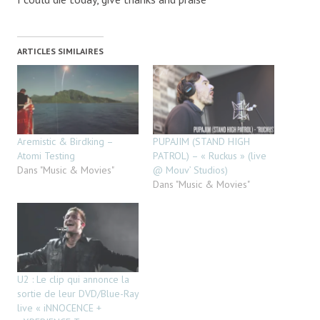
ARTICLES SIMILAIRES
Aremistic & Birdking –
PUPAJIM (STAND HIGH
Atomi Testing
PATROL) – « Ruckus » (live
Dans "Music & Movies"
@ Mouv’ Studios)
Dans "Music & Movies"
U2 : Le clip qui annonce la
sortie de leur DVD/Blue-Ray
live « iNNOCENCE +