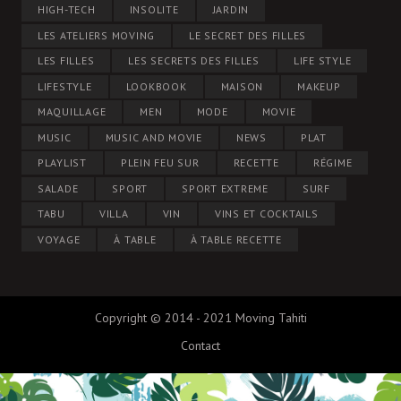
HIGH-TECH
INSOLITE
JARDIN
LES ATELIERS MOVING
LE SECRET DES FILLES
LES FILLES
LES SECRETS DES FILLES
LIFE STYLE
LIFESTYLE
LOOKBOOK
MAISON
MAKEUP
MAQUILLAGE
MEN
MODE
MOVIE
MUSIC
MUSIC AND MOVIE
NEWS
PLAT
PLAYLIST
PLEIN FEU SUR
RECETTE
RÉGIME
SALADE
SPORT
SPORT EXTREME
SURF
TABU
VILLA
VIN
VINS ET COCKTAILS
VOYAGE
À TABLE
À TABLE RECETTE
Copyright © 2014 - 2021 Moving Tahiti
Contact