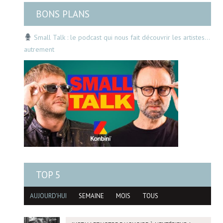
BONS PLANS
Small Talk : le podcast qui nous fait découvrir les artistes…
autrement
TOP 5
AUJOURD'HUI
SEMAINE
MOIS
TOUS