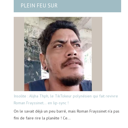
PLEIN FEU SUR
Insolite : Alijha Thph, le TikTokeur polynésien qui fait revivre
Roman Frayssinet… en lip-sync !
On le savait déjà un peu barré, mais Roman Frayssinet n’a pas
fini de faire rire la planète ! Ce…