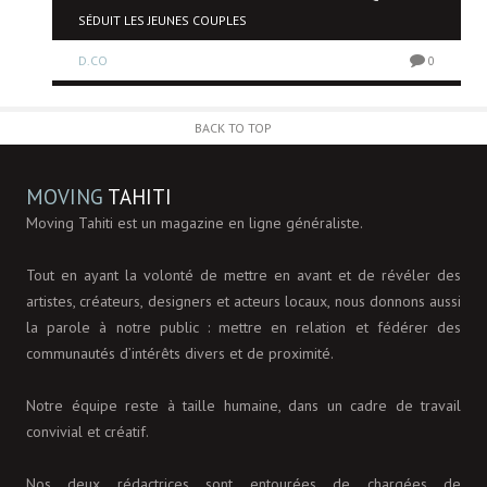
SÉDUIT LES JEUNES COUPLES
D.CO
0
0
BACK TO TOP
MOVING
TAHITI
Moving Tahiti est un magazine en ligne généraliste.
Tout en ayant la volonté de mettre en avant et de révéler des
artistes, créateurs, designers et acteurs locaux, nous donnons aussi
la parole à notre public : mettre en relation et fédérer des
communautés d’intérêts divers et de proximité.
Notre équipe reste à taille humaine, dans un cadre de travail
convivial et créatif.
Nos deux rédactrices sont entourées de chargées de