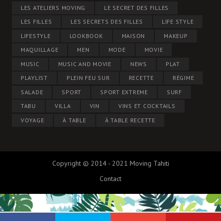
LES ATELIERS MOVING
LE SECRET DES FILLES
LES FILLES
LES SECRETS DES FILLES
LIFE STYLE
LIFESTYLE
LOOKBOOK
MAISON
MAKEUP
MAQUILLAGE
MEN
MODE
MOVIE
MUSIC
MUSIC AND MOVIE
NEWS
PLAT
PLAYLIST
PLEIN FEU SUR
RECETTE
RÉGIME
SALADE
SPORT
SPORT EXTREME
SURF
TABU
VILLA
VIN
VINS ET COCKTAILS
VOYAGE
À TABLE
À TABLE RECETTE
Copyright © 2014 - 2021 Moving Tahiti
Contact