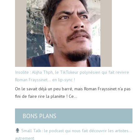
Insolite : Alijha Thph, le TikTokeur polynésien qui fait revivre
Roman Frayssinet… en lip-sync !
On le savait déjà un peu barré, mais Roman Frayssinet n’a pas
fini de faire rire la planète ! Ce…
BONS PLANS
Small Talk : le podcast qui nous fait découvrir les artistes…
autrement