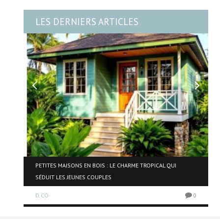
LES DERNIERS ARTICLES
NE
PETITES MAISONS EN BOIS : LE CHARME TROPICAL QUI
SÉDUIT LES JEUNES COUPLES
D.CO
0
0