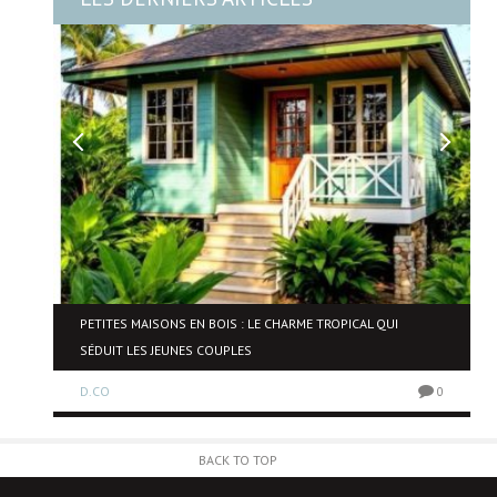
NE
PETITES MAISONS EN BOIS : LE CHARME TROPICAL QUI
SÉDUIT LES JEUNES COUPLES
D.CO
0
0
BACK TO TOP