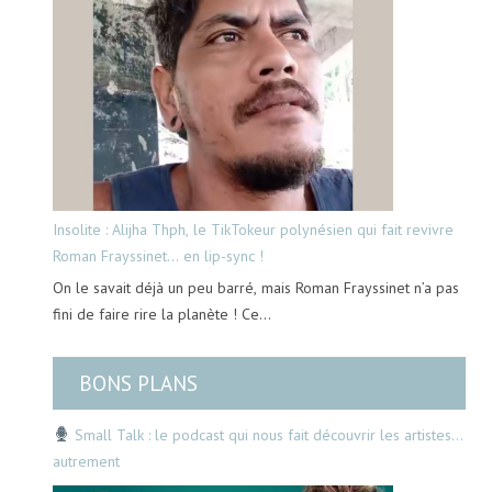
Insolite : Alijha Thph, le TikTokeur polynésien qui fait revivre
Roman Frayssinet… en lip-sync !
On le savait déjà un peu barré, mais Roman Frayssinet n’a pas
fini de faire rire la planète ! Ce…
BONS PLANS
Small Talk : le podcast qui nous fait découvrir les artistes…
autrement