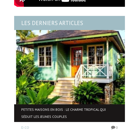
LES DERNIERS ARTICLES
PETITES MAISONS EN BOIS : LE CHARME TROPICAL QUI
SÉDUIT LES JEUNES COUPLES
0
D.CO
0