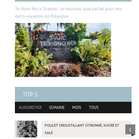
Te Hono Nui à Toahotu : le nouveau spot parfait pour des
micro-vacances en Polynésie
TOP 5
AUJOURD'HUI
SEMAINE
MOIS
TOUS
POULET CROUSTILLANT CITRONNÉ, SUCRÉ ET
1
SALÉ