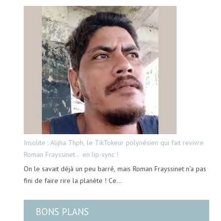
Insolite : Alijha Thph, le TikTokeur polynésien qui fait revivre
Roman Frayssinet… en lip-sync !
On le savait déjà un peu barré, mais Roman Frayssinet n’a pas
fini de faire rire la planète ! Ce…
BONS PLANS