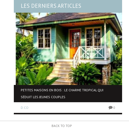
LES DERNIERS ARTICLES
NE
PETITES MAISONS EN BOIS : LE CHARME TROPICAL QUI
SÉDUIT LES JEUNES COUPLES
D.CO
0
0
BACK TO TOP