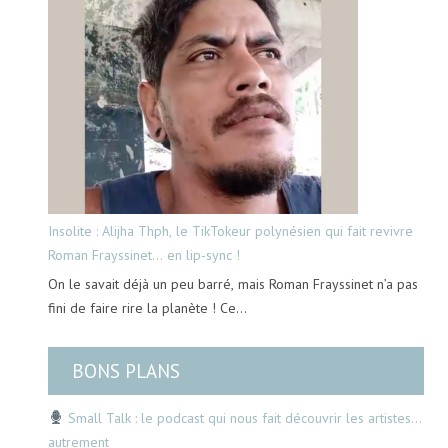
Insolite : Alijha Thph, le TikTokeur polynésien qui fait revivre
Roman Frayssinet… en lip-sync !
On le savait déjà un peu barré, mais Roman Frayssinet n’a pas
fini de faire rire la planète ! Ce…
BONS PLANS
Small Talk : le podcast qui nous fait découvrir les artistes…
autrement