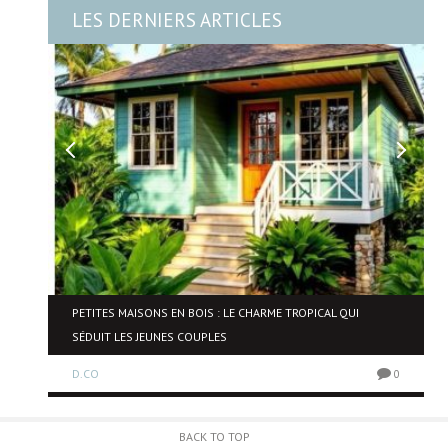
LES DERNIERS ARTICLES
NE
PETITES MAISONS EN BOIS : LE CHARME TROPICAL QUI
SÉDUIT LES JEUNES COUPLES
D.CO
0
0
BACK TO TOP