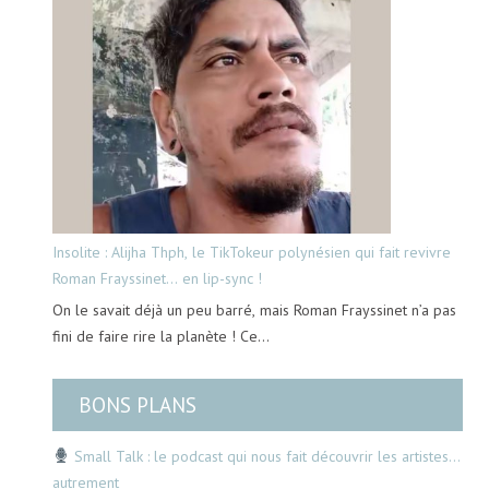
Insolite : Alijha Thph, le TikTokeur polynésien qui fait revivre
Roman Frayssinet… en lip-sync !
On le savait déjà un peu barré, mais Roman Frayssinet n’a pas
fini de faire rire la planète ! Ce…
BONS PLANS
Small Talk : le podcast qui nous fait découvrir les artistes…
autrement