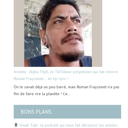
Insolite : Alijha Thph, le TikTokeur polynésien qui fait revivre
Roman Frayssinet… en lip-sync !
On le savait déjà un peu barré, mais Roman Frayssinet n’a pas
fini de faire rire la planète ! Ce…
BONS PLANS
Small Talk : le podcast qui nous fait découvrir les artistes…