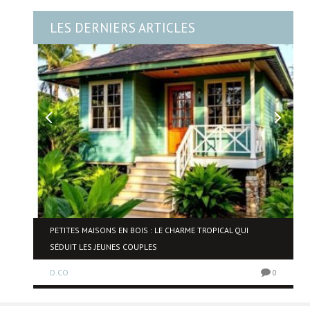
LES DERNIERS ARTICLES
NE
PETITES MAISONS EN BOIS : LE CHARME TROPICAL QUI
SÉDUIT LES JEUNES COUPLES
D.CO
0
0