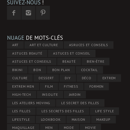
SUIVEZ-NOUS
!
NUAGE
DE MOTS-CLÉS
ART
ART ET CULTURE
ASRUCES ET CONSEILS
ASTUCES BEAUTÉ
ASTUCES ET CONSEIL
ASTUCES ET CONSEILS
BEAUTÉ
BIEN-ÊTRE
BIKINI
BON
BON PLAN
COCKTAIL
CULTURE
DESSERT
DIY
DÉCO
EXTREM
EXTREM MEN
FILM
FITNESS
FORMEN
HIGH-TECH
INSOLITE
JARDIN
LES ATELIERS MOVING
LE SECRET DES FILLES
LES FILLES
LES SECRETS DES FILLES
LIFE STYLE
LIFESTYLE
LOOKBOOK
MAISON
MAKEUP
MAQUILLAGE
MEN
MODE
MOVIE