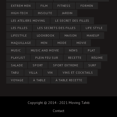
EXTREM MEN
FILM
FITNESS
FORMEN
HIGH-TECH
INSOLITE
JARDIN
LES ATELIERS MOVING
LE SECRET DES FILLES
LES FILLES
LES SECRETS DES FILLES
LIFE STYLE
LIFESTYLE
LOOKBOOK
MAISON
MAKEUP
MAQUILLAGE
MEN
MODE
MOVIE
MUSIC
MUSIC AND MOVIE
NEWS
PLAT
PLAYLIST
PLEIN FEU SUR
RECETTE
RÉGIME
SALADE
SPORT
SPORT EXTREME
SURF
TABU
VILLA
VIN
VINS ET COCKTAILS
VOYAGE
À TABLE
À TABLE RECETTE
Copyright © 2014 - 2021 Moving Tahiti
Contact