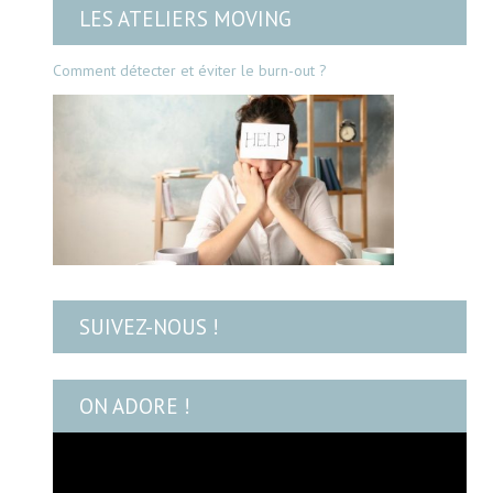
LES ATELIERS MOVING
Comment détecter et éviter le burn-out ?
SUIVEZ-NOUS !
ON ADORE !