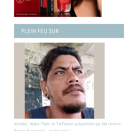
PLEIN FEU SUR
Insolite : Alijha Thph, le TikTokeur polynésien qui fait revivre
Roman Frayssinet… en lip-sync !