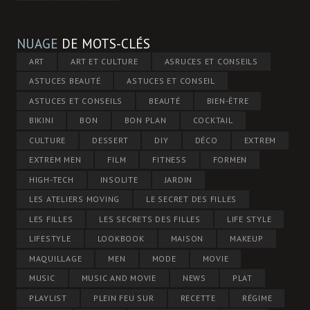
NUAGE
DE MOTS-CLÉS
ART
ART ET CULTURE
ASRUCES ET CONSEILS
ASTUCES BEAUTÉ
ASTUCES ET CONSEIL
ASTUCES ET CONSEILS
BEAUTÉ
BIEN-ÊTRE
BIKINI
BON
BON PLAN
COCKTAIL
CULTURE
DESSERT
DIY
DÉCO
EXTREM
EXTREM MEN
FILM
FITNESS
FORMEN
HIGH-TECH
INSOLITE
JARDIN
LES ATELIERS MOVING
LE SECRET DES FILLES
LES FILLES
LES SECRETS DES FILLES
LIFE STYLE
LIFESTYLE
LOOKBOOK
MAISON
MAKEUP
MAQUILLAGE
MEN
MODE
MOVIE
MUSIC
MUSIC AND MOVIE
NEWS
PLAT
PLAYLIST
PLEIN FEU SUR
RECETTE
RÉGIME