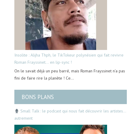
Insolite : Alijha Thph, le TikTokeur polynésien qui fait revivre
Roman Frayssinet… en lip-sync !
On le savait déjà un peu barré, mais Roman Frayssinet n’a pas
fini de faire rire la planète ! Ce…
BONS PLANS
Small Talk : le podcast qui nous fait découvrir les artistes…
autrement