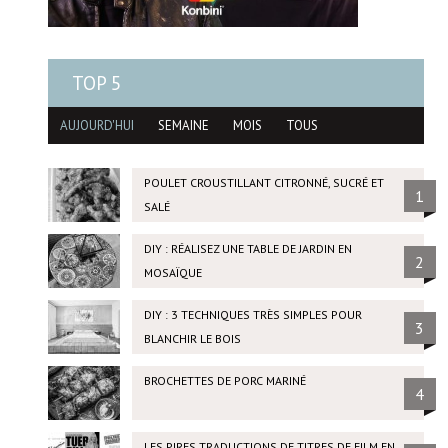
TOP 5
AUJOURD'HUI
SEMAINE
MOIS
TOUS
POULET CROUSTILLANT CITRONNÉ, SUCRÉ ET
1
SALÉ
DIY : RÉALISEZ UNE TABLE DE JARDIN EN
2
MOSAÏQUE
DIY : 3 TECHNIQUES TRÈS SIMPLES POUR
3
BLANCHIR LE BOIS
BROCHETTES DE PORC MARINÉ
4
LES PIRES TRADUCTIONS DE TITRES DE FILM EN