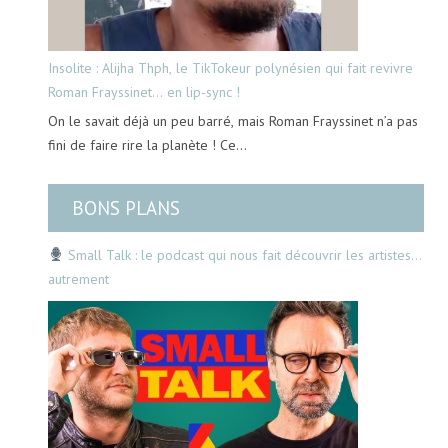
Insolite : Alijha Thph, le TikTokeur polynésien qui fait revivre
Roman Frayssinet… en lip-sync !
On le savait déjà un peu barré, mais Roman Frayssinet n’a pas
fini de faire rire la planète ! Ce…
BONS PLANS
Small Talk : le podcast qui nous fait découvrir les artistes…
autrement