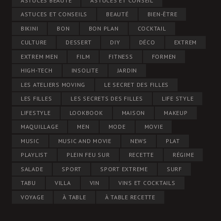
ASTUCES BEAUTÉ
ASTUCES ET CONSEIL
ASTUCES ET CONSEILS
BEAUTÉ
BIEN-ÊTRE
BIKINI
BON
BON PLAN
COCKTAIL
CULTURE
DESSERT
DIY
DÉCO
EXTREM
EXTREM MEN
FILM
FITNESS
FORMEN
HIGH-TECH
INSOLITE
JARDIN
LES ATELIERS MOVING
LE SECRET DES FILLES
LES FILLES
LES SECRETS DES FILLES
LIFE STYLE
LIFESTYLE
LOOKBOOK
MAISON
MAKEUP
MAQUILLAGE
MEN
MODE
MOVIE
MUSIC
MUSIC AND MOVIE
NEWS
PLAT
PLAYLIST
PLEIN FEU SUR
RECETTE
RÉGIME
SALADE
SPORT
SPORT EXTREME
SURF
TABU
VILLA
VIN
VINS ET COCKTAILS
VOYAGE
À TABLE
À TABLE RECETTE