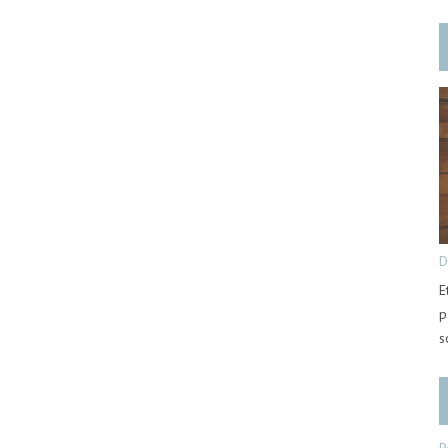
D
E
p
s