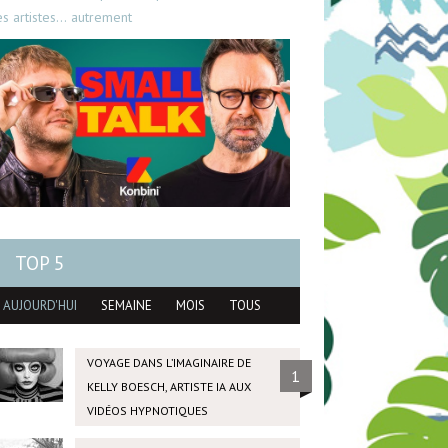
es artistes… autrement
TOP 5
AUJOURD'HUI
SEMAINE
MOIS
TOUS
VOYAGE DANS L’IMAGINAIRE DE
1
KELLY BOESCH, ARTISTE IA AUX
VIDÉOS HYPNOTIQUES