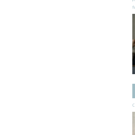
P
f
C