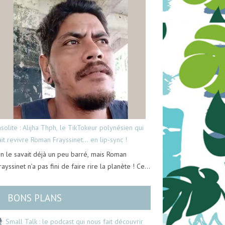
nsolite : Alijha Thph, le TikTokeur polynésien qui
ait revivre Roman Frayssinet… en lip-sync !
n le savait déjà un peu barré, mais Roman
rayssinet n’a pas fini de faire rire la planète ! Ce…
BONS PLANS
Small Talk : le podcast qui nous fait découvrir