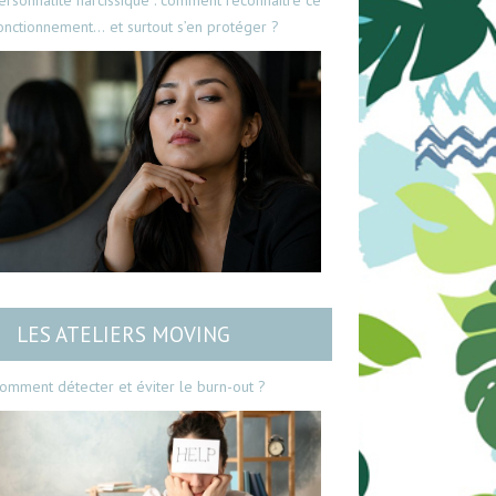
ersonnalité narcissique : comment reconnaître ce
onctionnement… et surtout s’en protéger ?
LES ATELIERS MOVING
omment détecter et éviter le burn-out ?