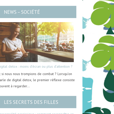
NEWS – SOCIÉTÉ
igital detox : moins d’écran ou plus d’attention ?
t si nous nous trompions de combat ? Lorsqu’on
arle de digital detox, le premier réflexe consiste
ouvent à regarder…
LES SECRETS DES FILLES