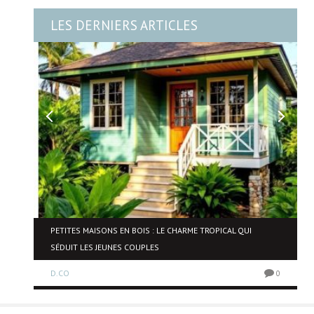
LES DERNIERS ARTICLES
NE
PETITES MAISONS EN BOIS : LE CHARME TROPICAL QUI
SÉDUIT LES JEUNES COUPLES
D.CO
0
0