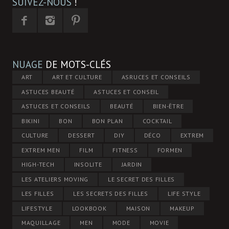
SUIVEZ-NOUS
!
NUAGE
DE MOTS-CLÉS
ART
ART ET CULTURE
ASRUCES ET CONSEILS
ASTUCES BEAUTÉ
ASTUCES ET CONSEIL
ASTUCES ET CONSEILS
BEAUTÉ
BIEN-ÊTRE
BIKINI
BON
BON PLAN
COCKTAIL
CULTURE
DESSERT
DIY
DÉCO
EXTREM
EXTREM MEN
FILM
FITNESS
FORMEN
HIGH-TECH
INSOLITE
JARDIN
LES ATELIERS MOVING
LE SECRET DES FILLES
LES FILLES
LES SECRETS DES FILLES
LIFE STYLE
LIFESTYLE
LOOKBOOK
MAISON
MAKEUP
MAQUILLAGE
MEN
MODE
MOVIE