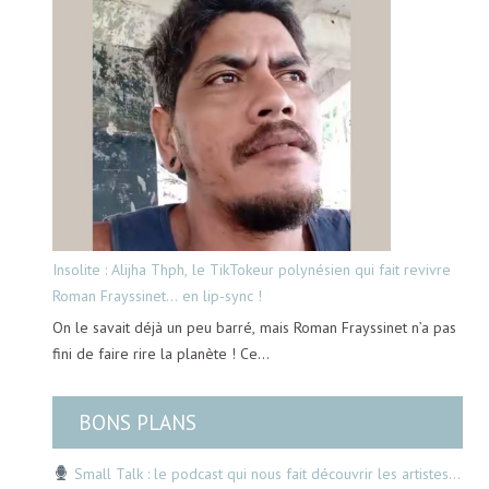
Insolite : Alijha Thph, le TikTokeur polynésien qui fait revivre
Roman Frayssinet… en lip-sync !
On le savait déjà un peu barré, mais Roman Frayssinet n’a pas
fini de faire rire la planète ! Ce…
BONS PLANS
Small Talk : le podcast qui nous fait découvrir les artistes…