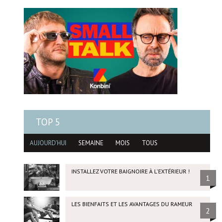
TOP 5
AUJOURD'HUI
SEMAINE
MOIS
TOUS
INSTALLEZ VOTRE BAIGNOIRE À L'EXTÉRIEUR !
1
LES BIENFAITS ET LES AVANTAGES DU RAMEUR
2