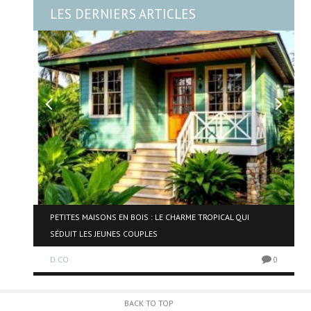
LES DERNIERS ARTICLES
NE
PETITES MAISONS EN BOIS : LE CHARME TROPICAL QUI
SÉDUIT LES JEUNES COUPLES
D.CO
0
0
BACK TO TOP