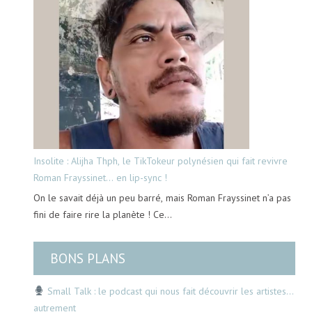
Insolite : Alijha Thph, le TikTokeur polynésien qui fait revivre
Roman Frayssinet… en lip-sync !
On le savait déjà un peu barré, mais Roman Frayssinet n’a pas
fini de faire rire la planète ! Ce…
BONS PLANS
Small Talk : le podcast qui nous fait découvrir les artistes…
autrement