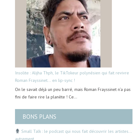
Insolite : Alijha Thph, le TikTokeur polynésien qui fait revivre
Roman Frayssinet… en lip-sync !
On le savait déjà un peu barré, mais Roman Frayssinet n’a pas
fini de faire rire la planète ! Ce…
BONS PLANS
Small Talk : le podcast qui nous fait découvrir les artistes…
autrement