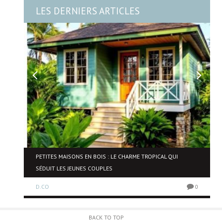
LES DERNIERS ARTICLES
NE
PETITES MAISONS EN BOIS : LE CHARME TROPICAL QUI
SÉDUIT LES JEUNES COUPLES
D.CO
0
0
BACK TO TOP